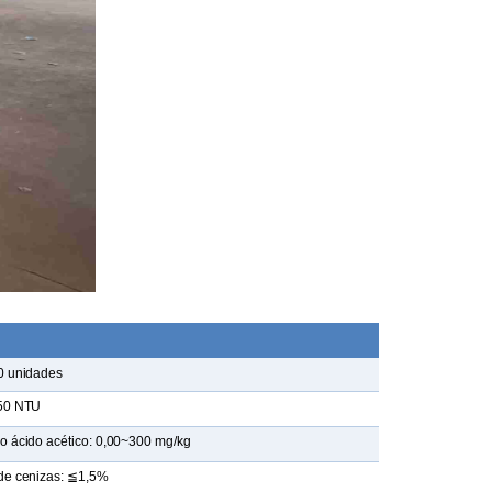
0 unidades
50 NTU
o ácido acético: 0,00~300 mg/kg
de cenizas: ≦1,5%