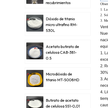
recubrimientos
Obser
metálicos
1. La
2. So
Dióxido de titanio
3. Me
micro ultrafino RM-
Vent
530L
Nues
naci
Acetato butirato de
equi
celulosa CAB-381-
1. L
0.5
exce
2. R
30%
Microdióxido de
3. A
titanio MT-5008HD
nece
4. L
tiem
Butirato de acetato
caus
de celulosa 551-0,01