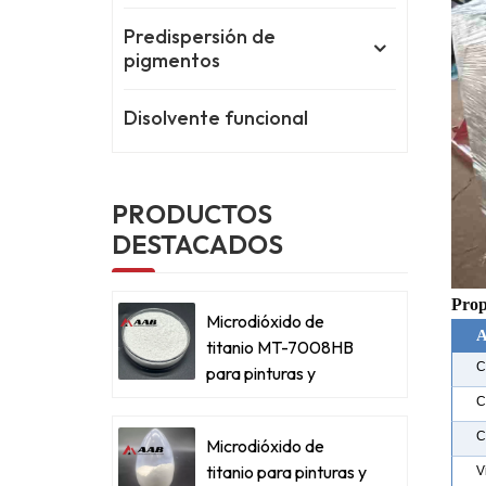
Predispersión de
pigmentos
Disolvente funcional
PRODUCTOS
DESTACADOS
Prop
Microdióxido de
A
titanio MT-7008HB
C
para pinturas y
recubrimientos
C
metálicos
C
Microdióxido de
titanio para pinturas y
V