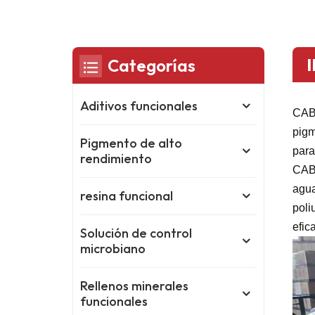
Categorías
Aditivos funcionales
CAB-
pigm
Pigmento de alto
para
rendimiento
CAB-
agua
resina funcional
poli
efic
Solución de control
microbiano
Rellenos minerales
funcionales