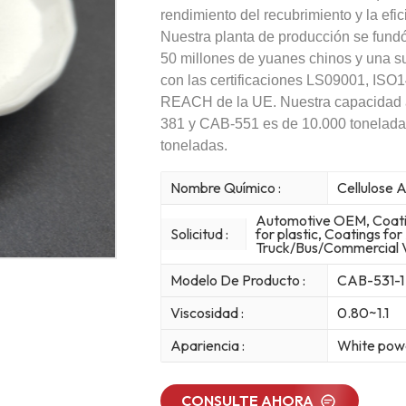
rendimiento del recubrimiento y la efic
Nuestra planta de producción se fundó
50 millones de yuanes chinos y una s
con las certificaciones LS09001, ISO1
REACH de la UE. Nuestra capacidad a
381 y CAB-551 es de 10.000 toneladas
toneladas.
Nombre Químico :
Cellulose 
Automotive OEM, Coatin
Solicitud :
for plastic, Coatings for
Truck/Bus/Commercial V
Modelo De Producto :
CAB-531-1
Viscosidad :
0.80~1.1
Apariencia :
White pow
CONSULTE AHORA