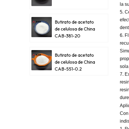
la s
5. C
efec
Butirato de acetato
dent
de celulosa de China
6. F
CAB-381-20
recu
Simu
Butirato de acetato
prop
de celulosa de China
sola
CAB-551-0.2
7. E
resi
resi
dure
Apli
Con 
indi
1. R