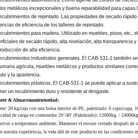
tos metálicos excepcionales y buena reparabilidad para capas 
ecubrimientos de repintado. Las propiedades de secado rápido
encias de eficiencia de los talleres de repintado.
ecubrimientos para madera. Utilizado en muebles, pisos, etc., 
rficiales de secado rápido, alta nivelación, alta transparencia y
roducción de alta eficiencia.
ecubrimientos industriales generales. El CAB-531-1 también se
inaria agrícola, muebles metálicos y productos similares como 
do y la apariencia.
ecubrimientos plásticos. El CAB-531-1 se puede aplicar a sustrat
ner un recubrimiento duro y resistente al desgaste.
uete &
Almacenamiento
edad:
te: 20 kg/caja con una bolsa interior de PE, paletizado: 6 cajas/capa,
1
cidad de carga en contenedor 20’/40’ (Paletizado): 12000kg. / 24000kg
ervar a temperatura ambiente. Mantener el envase cerrado después de s
 nuestra experiencia, la vida útil de este producto en las condiciones