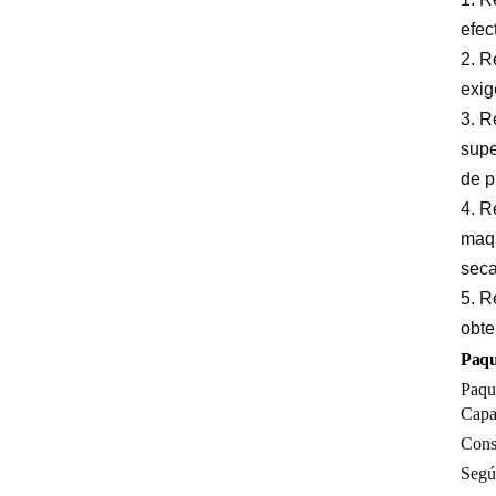
efec
2. R
exig
3. R
supe
de p
4. R
maqu
seca
5. R
obte
Paq
Paque
Capa
Cons
Según