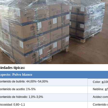
iedades típicas:
specto: Polvo blanco
ontenido de butirilo:
44,00%~54,00%
Color: ≦10
ontenido de acetilo: 1%-5%
Neblina: ≦
ontenido de hidroxilo: 1,0%-3,0%
Acidez com
iscosidad:
0,80~1,1
Contenido 