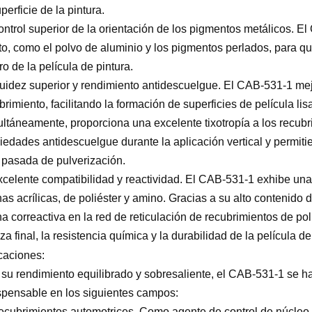
uperficie de la pintura.
ontrol superior de la orientación de los pigmentos metálicos. 
to, como el polvo de aluminio y los pigmentos perlados, para qu
ro de la película de pintura.
luidez superior y rendimiento antidescuelgue. El CAB-531-1 mej
brimiento, facilitando la formación de superficies de película lis
ltáneamente, proporciona una excelente tixotropía a los recub
iedades antidescuelgue durante la aplicación vertical y permi
 pasada de pulverización.
xcelente compatibilidad y reactividad. El CAB-531-1 exhibe un
nas acrílicas, de poliéster y amino. Gracias a su alto contenido
na correactiva en la red de reticulación de recubrimientos de p
za final, la resistencia química y la durabilidad de la película d
caciones:
su rendimiento equilibrado y sobresaliente, el CAB-531-1 se 
spensable en los siguientes campos:
ecubrimientos automotrices. Como agente de control de núcleo