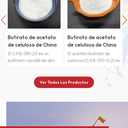
Butirato de acetato
Butirato de acetato
de celulosa de China
de celulosa de China
CAB-551-0.2
CAB-531-1
El acetato butirato de
El acetato butirato de
celulosa (CAB-551-0.2) es
celulosa (CAB-531-1)
un éster de celulosa con
presenta una proporción
alto contenido de butirilo y
butirilo/acetilo moderada
un peso molecular
y una viscosidad media. El
Ver Todos Los Productos
relativamente bajo. Es
CAB-531-1 es compatible
compatible con
con numerosas resinas de
n
numerosas resinas de
reticulación y presenta una
reticulación y presenta una
viscosidad de solución
menor viscosidad en
más baja. CAB-531-1 logra
solución.En aplicaciones
un equilibrio excepcional