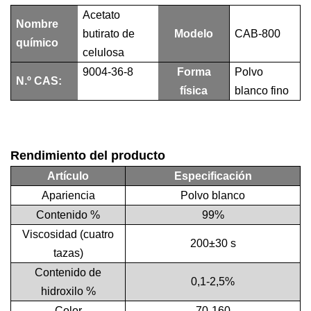
Acetato
Nombre
butirato de
Modelo
CAB-800
químico
celulosa
9004-36-8
Forma
Polvo
N.º CAS:
física
blanco fino
Rendimiento del producto
Artículo
Especificación
Apariencia
Polvo blanco
Contenido %
99%
Viscosidad (cuatro
200±30 s
tazas)
Contenido de
0,1-2,5%
hidroxilo %
Color
70-160