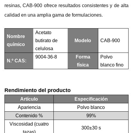
resinas, CAB-900 ofrece resultados consistentes y de alta
calidad en una amplia gama de formulaciones.
Acetato
Nombre
butirato de
Modelo
CAB-900
químico
celulosa
9004-36-8
Forma
Polvo
N.º CAS:
física
blanco fino
Rendimiento del producto
Artículo
Especificación
Apariencia
Polvo blanco
Contenido %
99%
Viscosidad (cuatro
300±30 s
tazas)