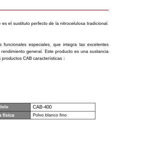
s el sustituto perfecto de la nitrocelulosa tradicional.
 funcionales especiales, que integra las excelentes
l rendimiento general. Este producto es una sustancia
s productos CAB
características
：
delo
CAB-400
Polvo blanco fino
 física