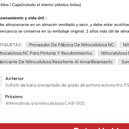
kilos
/
Caja
(incluido el interior
plástico
bolsa)
cenamiento y vida útil
：
be almacenarse en un almacén ventilado y seco, y debe estar acolchad
ercancía se conserva en su embalaje original.
2 años
vida útil de al
TIQUETAS :
Proveedor De Fábrica De Nitrocelulosa NC
Ni
trocelulosa NC Para Pinturas Y Recubrimientos
Nitrocelulosa
bricante De Nitrocelulosa Resistente Al Amarilleamiento
Sum
Anterior
Sulfato de bario precipitado de grado de pintura automotriz P
Próximo
Alternativas a la nitrocelulosa CAB-500