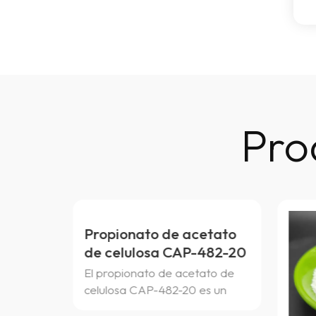
Pro
etato
482-20
ato de
s un
o a