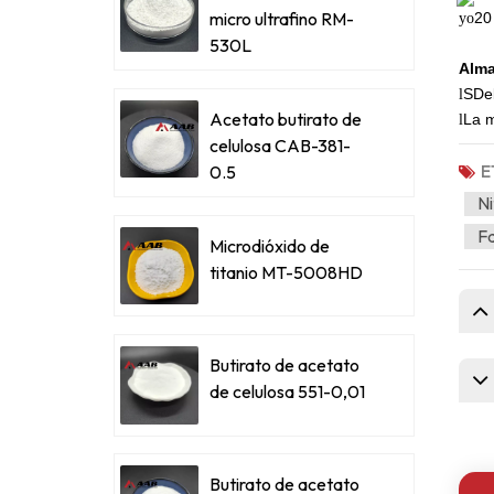
micro ultrafino RM-
20 
yo
530L
Alma
S
De
l
Acetato butirato de
La m
l
celulosa CAB-381-
E
0.5
Ni
Fa
Microdióxido de
titanio MT-5008HD
Butirato de acetato
de celulosa 551-0,01
Butirato de acetato