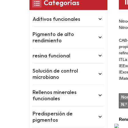
Categorías
Aditivos funcionales
Nitro
Nitro
Pigmento de alto
rendimiento
CAB
prop
refi
resina funcional
T
La
l
E
Exc
l
Solución de control
Exce
l
microbiano
Mate
l
Rellenos minerales
No
funcionales
N.º
Predispersión de
pigmentos
Rend