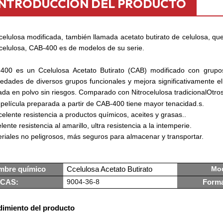
INTRODUCCIÓN DEL PRODUCTO
celulosa modificada, también llamada acetato butirato de celulosa, que e
celulosa,
CAB-400
es de modelos de su serie.
-400 es un
C
celulosa
A
cetato
B
utirato (CAB) modificado con grupos
iedades de diversos grupos funcionales y mejora significativamente e
nada en polvo sin riesgos. Comparado con
Nitrocelulosa tradicional
Otro
 película preparada a partir de CAB-400 tiene mayor tenacidad.
s.
elente resistencia a productos químicos, aceites y grasas.
.
lente resistencia al amarillo, ultra resistencia a la intemperie.
riales no peligrosos, más seguros para almacenar y transportar.
Mo
mbre químico
C
celulosa
A
cetato
B
utirato
9004-36-8
 CAS:
Forma
imiento del producto