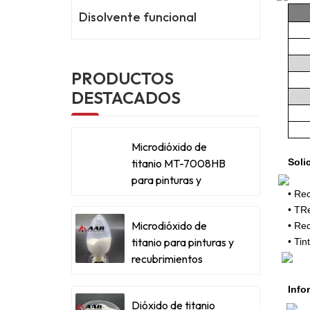
Disolvente funcional
PRODUCTOS
DESTACADOS
Microdióxido de
titanio MT-7008HB
Soli
para pinturas y
•
Rec
recubrimientos
•
T
Re
metálicos
Microdióxido de
• Re
titanio para pinturas y
• Tin
recubrimientos
metálicos
Info
Dióxido de titanio