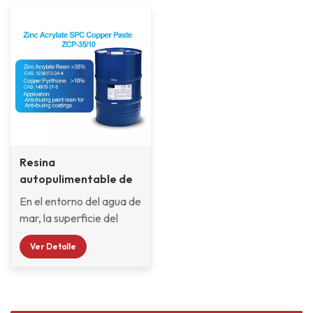
Resina
autopulimentable de
acrilato de zinc
En el entorno del agua de
mar, la superficie del
barco se adhiere
Ver Detalle
fácilmente mediante
organismos como algas,
conchas y percebes, lo
que no sólo aumenta el