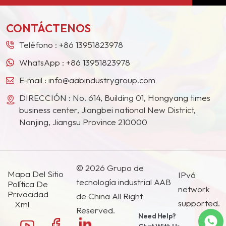
Medio, el Sudeste Asiático, Japón, Corea del Sur y
otros países y regiones.
CONTÁCTENOS
Teléfono :
+86 13951823978
WhatsApp :
+86 13951823978
E-mail :
info@aabindustrygroup.com
DIRECCIÓN : No. 614, Building 01, Hongyang times
business center, Jiangbei national New District,
Nanjing, Jiangsu Province 210000
© 2026 Grupo de
Mapa Del Sitio
IPv6
tecnología industrial AAB
Política De
network
Privacidad
de China All Right
supported.
Xml
Reserved.
Need Help?