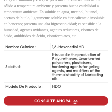
sólido a temperatura ambiente y presenta buena estabilidad a
temperatura ambiente. Es soluble en agua, metanol, butanol,
acetato de butilo, ligeramente soluble en éter caliente e insoluble
en benceno; presenta una alta higroscopicidad; es sensible a la
humedad, agentes oxidantes, agentes reductores, cloruros de
ácido, anhídridos de ácido, cloroformiatos, etc.
Nombre Químico :
1,6-Hexanediol HD
It is used in the production of
Polyurethanes, Unsaturated
polyesters, plasticisers,
Solicitud :
hardening agents for gelling
agents, and modifiers of the
thermal stability of lubricating
oils.
Modelo De Producto :
HDO
CONSULTE AHORA