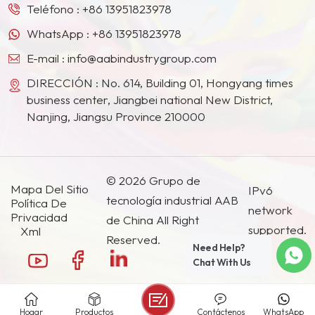
millones de yuanes chinos
Teléfono :
+86 13951823978
y una superficie de 54.500
WhatsApp :
+86 13951823978
metros cuadrados.
Contamos con las
E-mail :
info@aabindustrygroup.com
certificaciones LS09001,
DIRECCIÓN : No. 614, Building 01, Hongyang times
ISO14001, LS045001 y el
business center, Jiangbei national New District,
certificado de registro
Nanjing, Jiangsu Province 210000
s
REACH de la UE. Nuestra
capacidad anual de
butirato de acetato de
celulosa CAB-381 y CAB-
© 2026 Grupo de
Mapa Del Sitio
IPv6
551 es de 10.000
tecnología industrial AAB
Política De
network
toneladas, y de acetato de
Privacidad
de China All Right
celulosa CA, de 6.000
supported.
Xml
Reserved.
toneladas.
Need Help?
Chat With Us
Hogar
Productos
Contáctenos
WhatsApp