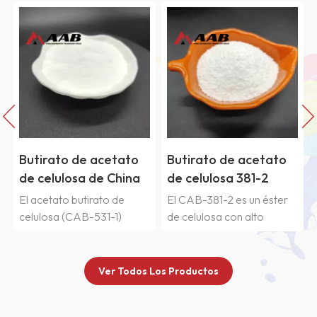
Butirato de acetato
Butirato de acetato
de celulosa de China
de celulosa 381-2
CAB-531-1
para pintura
El acetato butirato de
El CAB-381-2 es un éster
automotriz OEM
s
celulosa (CAB-531-1)
de celulosa con alto
presenta una proporción
contenido de butirilo y alta
butirilo/acetilo moderada
viscosidad. Además de su
y una viscosidad media. El
mayor viscosidad y peso
Ver Todos Los Productos
CAB-531-1 es compatible
molecular, este éster de
con numerosas resinas de
celulosa comparte las