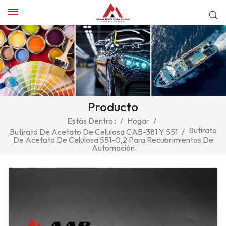
Producto
Estás Dentro :
/
Hogar
/
Butirato
Butirato De Acetato De Celulosa CAB-381 Y 551
/
De Acetato De Celulosa 551-0,2 Para Recubrimientos De
Automoción