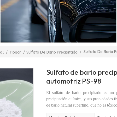
Sulfato De Bario 
/
Hogar
/
Sulfato De Bario Precipitado
/
o :
Sulfato de bario preci
automotriz PS-98
El sulfato de bario precipitado es u
precipitación química, y sus propiedades fí
de bario natural superfino, que no es tóxico