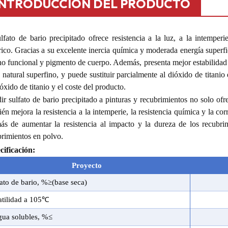
INTRODUCCIÓN DEL PRODUCTO
lfato de bario precipitado ofrece resistencia a la luz, a la intemperi
rico. Gracias a su excelente inercia química y moderada energía superfi
no funcional y pigmento de cuerpo. Además, presenta mejor estabilidad
 natural superfino, y puede sustituir parcialmente al dióxido de titanio
óxido de titanio y el coste del producto.
ir sulfato de bario precipitado a pinturas y recubrimientos no solo o
én mejora la resistencia a la intemperie, la resistencia química y la cor
ás de aumentar la resistencia al impacto y la dureza de los recubrim
brimientos en polvo.
cificación:
Proyecto
fato de bario
,
%
≥
(base seca)
atilidad a 105℃
gua
solubles,
%≤