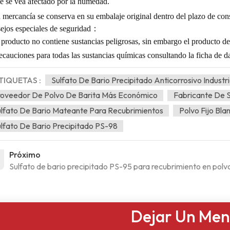
e se vea afectado por la humedad.
 mercancía se conserva en su embalaje original dentro del plazo de con
ejos especiales de seguridad
：
 producto no contiene sustancias peligrosas, sin embargo el producto d
ecauciones para todas las sustancias químicas consultando la ficha de d
TIQUETAS :
Sulfato De Bario Precipitado Anticorrosivo Industri
oveedor De Polvo De Barita Más Económico
Fabricante De S
lfato De Bario Mateante Para Recubrimientos
Polvo Fijo Bla
lfato De Bario Precipitado PS-98
Próximo
Sulfato de bario precipitado PS-95 para recubrimiento en polv
Dejar Un Men