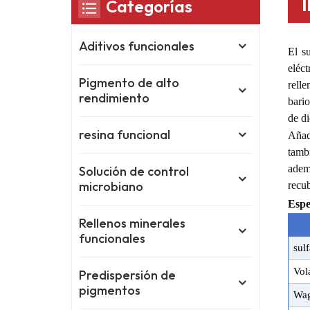
Categorías
Aditivos funcionales
El su
eléct
Pigmento de alto
relle
rendimiento
bario
de di
resina funcional
Añad
tambi
adem
Solución de control
microbiano
recu
Espe
Rellenos minerales
funcionales
sul
Vol
Predispersión de
pigmentos
W
a