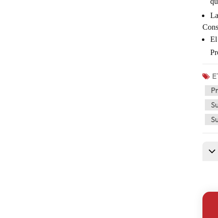
qu
La
Cons
El
Pr
E
Pr
Su
Su