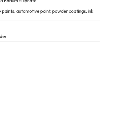
ed Barium Sulphate
 paints, automotive paint, powder coatings, ink
der