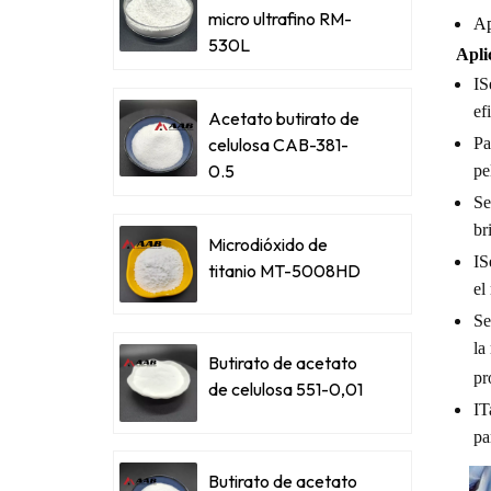
micro ultrafino RM-
Ap
530L
Apli
I
S
ef
Acetato butirato de
Pa
celulosa CAB-381-
0.5
pe
Se
br
Microdióxido de
I
S
titanio MT-5008HD
el
Se
la
Butirato de acetato
pr
de celulosa 551-0,01
I
T
pa
Butirato de acetato