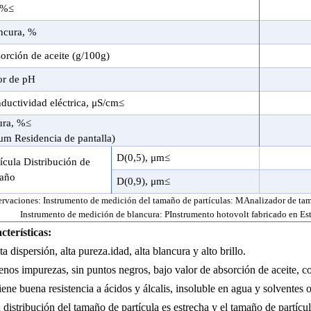
%≤
ncura
,
%
orción de aceite
(g/100g)
or de pH
ductividad eléctrica,
μ
S
/cm≤
ura
,
%≤
μm
Residencia de pantalla
)
D(0,5), μm≤
tícula
Distribución de
año
D(0,9), μm≤
rvaciones: Instrumento de medición del tamaño de partículas:
M
Analizador de tam
Instrumento de medición de blancura:
P
Instrumento hotovolt fabricado en Es
cterísticas:
ta dispersión, alta pureza.
idad
, alta blancura y alto brillo
.
nos impurezas, sin puntos negros, bajo valor de absorción de aceite, c
iene buena resistencia a ácidos y álcalis, insoluble en agua y solventes o
 distribución del tamaño de partícula es estrecha y el tamaño de part