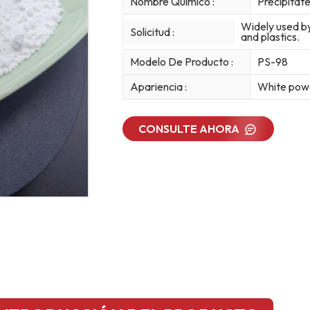
Nombre Químico :
Precipitat
Widely used by
Solicitud :
and plastics.
Modelo De Producto :
PS-98
Apariencia :
White pow
CONSULTE AHORA