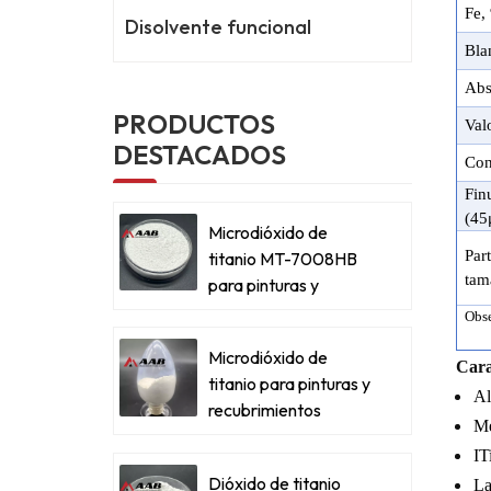
Fe
,
Disolvente funcional
Bla
Abs
PRODUCTOS
Val
DESTACADOS
Con
Fin
(45
Microdióxido de
Par
titanio MT-7008HB
tam
para pinturas y
recubrimientos
Obse
metálicos
Microdióxido de
Cara
titanio para pinturas y
Al
recubrimientos
Me
metálicos
I
T
Dióxido de titanio
La