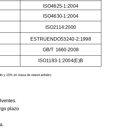
ISO
4625-1:2004
ISO
4630-1:2004
ISO
2114:2000
ESTRUENDO
53240-2:1998
GB
/T
1660-2008
ISO
1183-1:2004(E)B
lo y
15% en masa de etanol anhidro
:
lventes.
argo plazo
a.