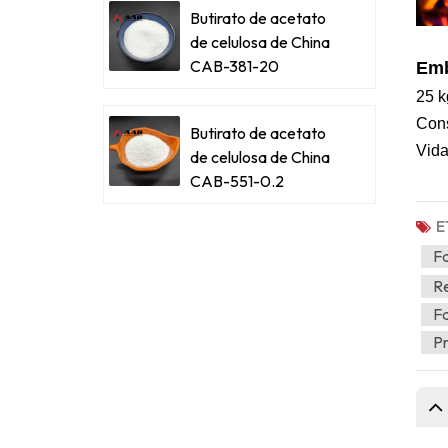
Butirato de acetato
de celulosa de China
CAB-381-20
Emb
25 k
Cons
Butirato de acetato
Vida
de celulosa de China
CAB-551-0.2
E
Fa
Re
Fa
Pr