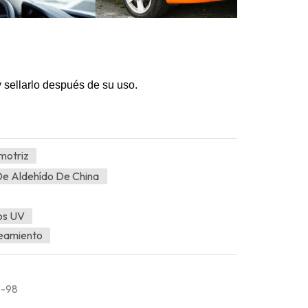
 sellarlo después de su uso.
motriz
De Aldehído De China
os UV
leamiento
S-98