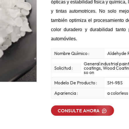
ópticas y estabilidad física y química
y tintas automotrices. No solo mejo
también optimiza el procesamiento de
color duradero y durabilidad tanto 
automóviles.
Nombre Químico :
Aldehyde 
General industrial pain
Solicitud :
coatings, Wood Coating
so on
Modelo De Producto :
SH-98S
Apariencia :
a colorless
CONSULTE AHORA