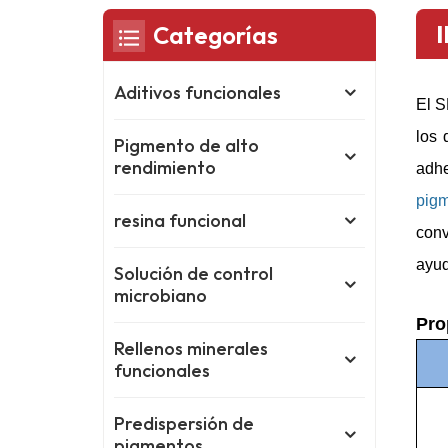
Categorías
Aditivos funcionales
El S
los 
Pigmento de alto
rendimiento
adhe
pig
resina funcional
conv
ayud
Solución de control
microbiano
Pro
Rellenos minerales
funcionales
Predispersión de
pigmentos