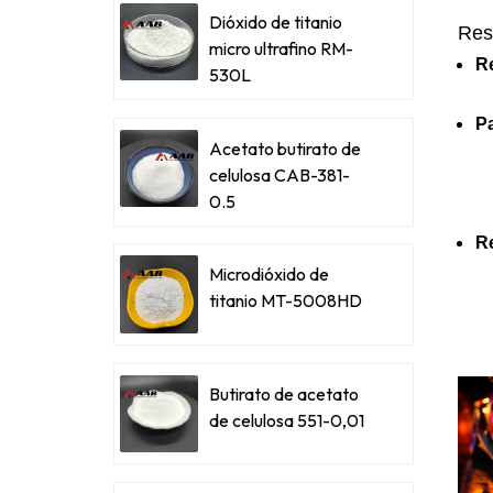
Dióxido de titanio
Res
micro ultrafino RM-
R
530L
Pa
Acetato butirato de
celulosa CAB-381-
0.5
Re
Microdióxido de
titanio MT-5008HD
Butirato de acetato
de celulosa 551-0,01