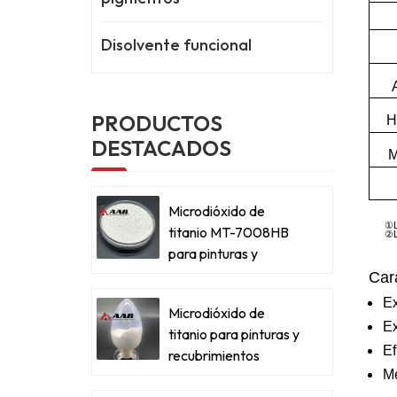
Disolvente funcional
PRODUCTOS
H
DESTACADOS
M
Microdióxido de
①
titanio MT-7008HB
②
para pinturas y
recubrimientos
Cara
metálicos
Ex
Microdióxido de
Ex
titanio para pinturas y
Ef
recubrimientos
Me
metálicos