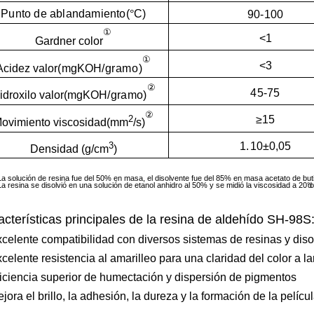
Punto de ablandamiento
(
°
C)
90-100
①
<1
Gardner
color
①
<3
Acidez
valor
(
mgKOH
/gramo)
②
45-75
idroxilo
valor
(
mgKOH
/gramo)
②
2
≥15
ovimiento
viscosidad
(
mm
/s)
1.
10±0,05
3
Densidad (g/cm
)
La solución de resina fue del 50% en masa, el disolvente fue del 85% en masa acetato de buti
La resina se disolvió en una solución de etanol anhidro al 50% y se midió la viscosidad a 20
do
°
cterísticas principales de la resina de aldehído SH-98S
celente compatibilidad con diversos sistemas de resinas y diso
celente resistencia al amarilleo para una claridad del color a l
iciencia superior de humectación y dispersión de pigmentos
jora el brillo, la adhesión, la dureza y la formación de la películ