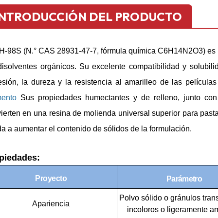
INTRODUCCIÓN DEL PRODUCTO
H-98S (N.° CAS 28931-47-7, fórmula química C6H14N2O3) es in
disolventes orgánicos. Su excelente compatibilidad y solubilid
sión, la dureza y la resistencia al amarilleo de las película
mento
Sus propiedades humectantes y de relleno, junto con 
ierten en una resina de molienda universal superior para pasta
a a aumentar el contenido de sólidos de la formulación.
piedades:
Proyecto
Parámetro
Polvo sólido o gránulos tran
Apariencia
incoloros o ligeramente am