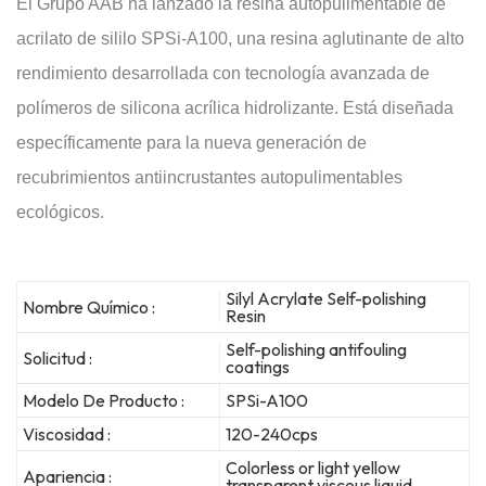
El Grupo AAB ha lanzado la resina autopulimentable de
acrilato de sililo SPSi-A100, una resina aglutinante de alto
rendimiento desarrollada con tecnología avanzada de
polímeros de silicona acrílica hidrolizante. Está diseñada
específicamente para la nueva generación de
recubrimientos antiincrustantes autopulimentables
ecológicos.
Silyl Acrylate Self-polishing
Nombre Químico :
Resin
Self-polishing antifouling
Solicitud :
coatings
Modelo De Producto :
SPSi-A100
Viscosidad :
120-240cps
Colorless or light yellow
Apariencia :
transparent viscous liquid