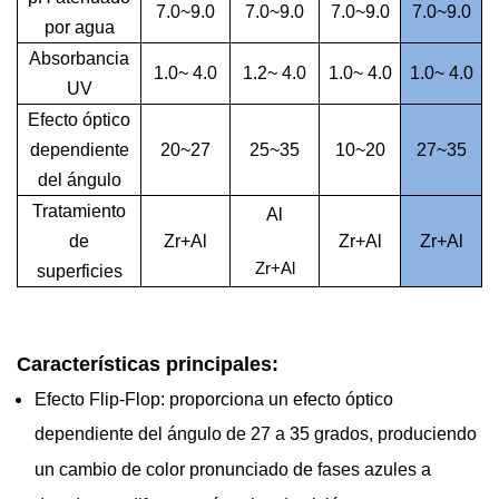
7.0~9.0
7.0~9.0
7.0~9.0
7.0~9.0
por agua
Absorbancia
1.0~ 4.0
1.2~ 4.0
1.0~ 4.0
1.0~ 4.0
UV
Efecto óptico
dependiente
20~27
25~35
10~20
27~35
del ángulo
Tratamiento
Al
de
Zr+Al
Zr+Al
Zr+Al
Zr+Al
superficies
Características principales:
Efecto Flip-Flop: proporciona un efecto óptico
dependiente del ángulo de 27 a 35 grados, produciendo
un cambio de color pronunciado de fases azules a