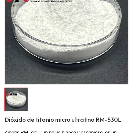
Dióxido de titanio micro ultrafino RM-530L
Kmeris RM-530L, un polvo blanco y esponjoso, es un