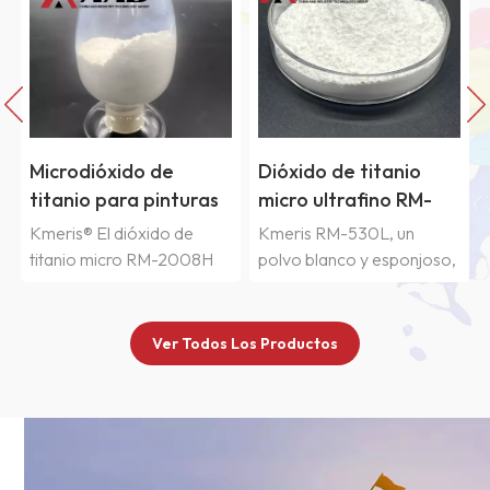
Dióxido de titanio
Microdióxido de
s
micro ultrafino RM-
titanio MT-5008HD
530L
Kmeris RM-530L, un
Kmeris® MT-5008HD es
H
polvo blanco y esponjoso,
un dióxido de titanio rutilo
 en
es un dióxido de titanio
ultrafino con tratamiento
mas
rutilo ultrafino con
superficial, desarrollado
un
tratamiento superficial,
por Kmeris Materials
Ver Todos Los Productos
 de
desarrollado
Technology. Está
específicamente para
especialmente diseñado
recubrimientos con efecto
para ofrecer excelente
na
metálico, que ofrece un
durabilidad en exteriores,
a
efecto cromático dorado
resistencia a la intemperie