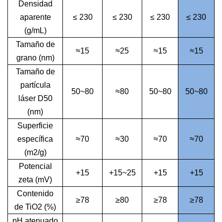
Densidad
aparente
≤ 230
≤ 230
≤ 230
≤ 230
(g/mL)
Tamaño de
≈15
≈25
≈15
≈15
grano (nm)
Tamaño de
partícula
50~80
≈80
50~80
50~80
láser D50
(nm)
Superficie
específica
≈70
≈30
≈70
≈70
(m2/g)
Potencial
+15
+15~25
+15
+15
zeta (mV)
Contenido
≥78
≥80
≥78
≥78
de TiO2 (%)
pH atenuado