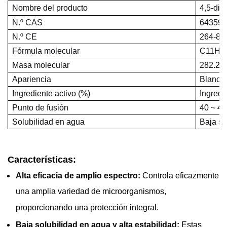
Nombre del producto
4,5-dic
N.º CAS
64359-
N.º CE
264-84
Fórmula molecular
C11H1
Masa molecular
282.2
Apariencia
Blanco
Ingrediente activo (%)
Ingredi
Punto de fusión
40 ~ 46
Solubilidad en agua
Baja so
Características:
Alta eficacia de amplio espectro:
Controla eficazmente
una amplia variedad de microorganismos,
proporcionando una protección integral.
Baja solubilidad en agua y alta estabilidad:
Estas