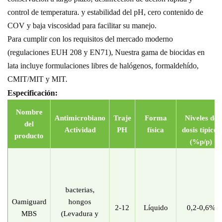
control de temperatura.
y estabilidad del pH, cero contenido de
COV y baja viscosidad para facilitar su manejo.
Para cumplir con los requisitos del mercado moderno
(regulaciones EUH 208 y EN71),
Nuestra gama de biocidas en
lata incluye formulaciones libres de halógenos,
formaldehído,
CMIT/MIT y MIT.
Especificación:
Nombre
Antimicrobiano
Traje
Forma
Niveles de
del
Actividad
PH
física
dosis típicos
producto
(
%
p/p)
bacterias,
Oamiguard
hongos
2-12
Líquido
0,2-0,6%
MBS
(Levadura y