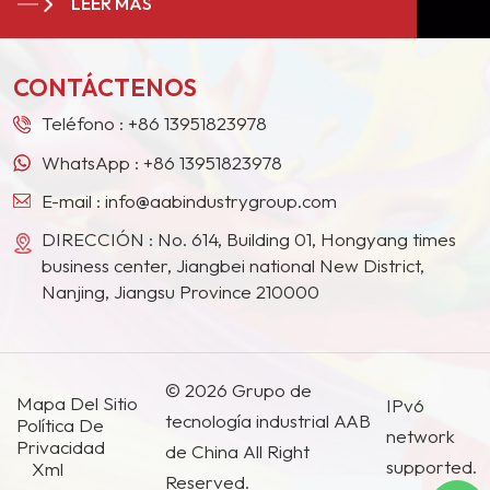
LEER MÁS
la pintura en Europa, América del Norte, Oriente
ofrece eficacia
Medio, el Sudeste Asiático, Japón, Corea del Sur y
antibacteriana superficial.
otros países y regiones.
Nuestros productos de
CONTÁCTENOS
protección de película seca
Teléfono :
+86 13951823978
de grado industrial brindan
protección eficiente, de
WhatsApp :
+86 13951823978
amplio espectro y a largo
E-mail :
info@aabindustrygroup.com
plazo contra la
desfiguración, infecciones
DIRECCIÓN : No. 614, Building 01, Hongyang times
causadas por hongos,
business center, Jiangbei national New District,
levaduras, algas y
Nanjing, Jiangsu Province 210000
bacterias. Para los
productos biocidas de
piritiona de zinc, contamos
© 2026 Grupo de
con formulaciones tanto en
Mapa Del Sitio
IPv6
polvo como en presentación
tecnología industrial AAB
Política De
network
líquida que ofrecen
Privacidad
de China All Right
supported.
Xml
beneficios que incluyen
Reserved.