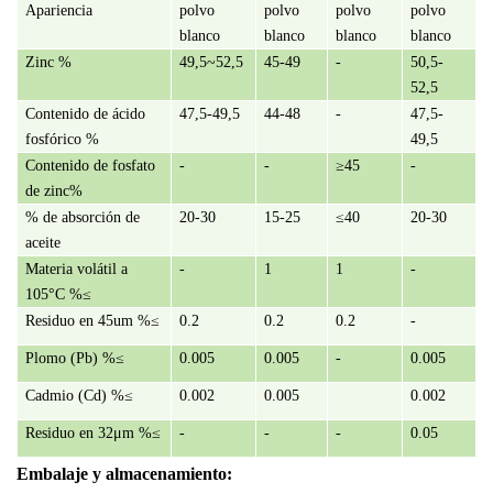
Apariencia
polvo
polvo
polvo
polvo
blanco
blanco
blanco
blanco
Zinc %
49,5~52,5
45-49
-
50,5-
52,5
Contenido de ácido
47,5-49,5
44-48
-
47,5-
fosfórico %
49,5
Contenido de fosfato
-
-
≥45
-
de zinc%
% de absorción de
20-30
15-25
≤40
20-30
aceite
Materia volátil a
-
1
1
-
105°C %≤
Residuo en 45um %≤
0.2
0.2
0.2
-
Plomo (Pb) %≤
0.005
0.005
-
0.005
Cadmio (Cd) %≤
0.002
0.005
0.002
Residuo en 32μm %≤
-
-
-
0.05
Embalaje y almacenamiento
: