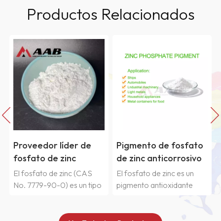
Productos Relacionados
der de
Pigmento de fosfato
Polvo de zinc co
nc
de zinc anticorrosivo
pureza del 99 %
 China
nc (CAS
El fosfato de zinc es un
El polvo de zinc pos
es un tipo
pigmento antioxidante
fuerte propiedad
ioxidante
blanco, no tóxico e inocuo.
reductora, liberando
o, puede
Se utiliza en imprimaciones
hidrógeno al expone
e los viejos
y capas de base
ácidos y álcalis. Nue