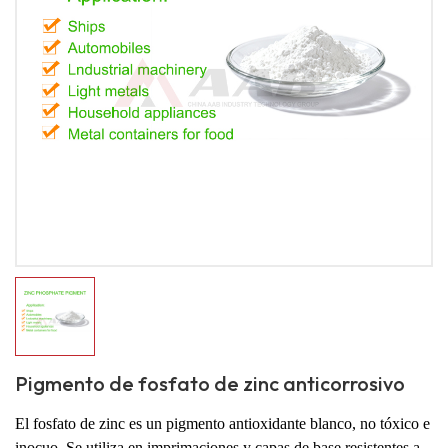
Pigmento de fosfato de zinc anticorrosivo
El fosfato de zinc es un pigmento antioxidante blanco, no tóxico e
inocuo. Se utiliza en imprimaciones y capas de base resistentes a