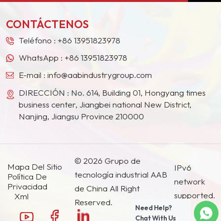
Medio, el Sudeste Asiático, Japón, Corea del Sur y
xidantes.
Además, nuestra alt
otros países y regiones.
pureza... El polvo de 
CONTÁCTENOS
también actúa como
agente reductor y
Teléfono :
+86 13951823978
catalizador en diver
WhatsApp :
+86 13951823978
reacciones químicas
E-mail :
info@aabindustrygroup.com
DIRECCIÓN : No. 614, Building 01, Hongyang times
business center, Jiangbei national New District,
Nanjing, Jiangsu Province 210000
© 2026 Grupo de
Mapa Del Sitio
IPv6
tecnología industrial AAB
Política De
network
Privacidad
de China All Right
supported.
Xml
Reserved.
Need Help?
Chat With Us