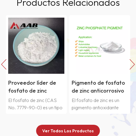
Productos Relacionados
Pigmento de fosfato
Polvo de zinc con una
de zinc anticorrosivo
pureza del 99 %
S
El fosfato de zinc es un
El polvo de zinc posee una
ipo
pigmento antioxidante
fuerte propiedad
nte
blanco, no tóxico e inocuo.
reductora, liberando
de
Se utiliza en imprimaciones
hidrógeno al exponerse a
iejos
y capas de base
ácidos y álcalis. Nuestro
Ver Todos Los Productos