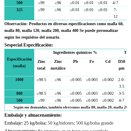
500
≥
99
≥
96
≤
0.01
≤
0.01
≤
0.01
4-7
2
325
≥
99
≥
96
≤
0.01
≤
0.01
≤
0.01
7-
4
12
Observación: Productos en diversas especificaciones como malla 60,
malla 80, malla 120, malla 200, malla 400
Se puede personalizar
según los requisitos del usuario.
S
especial
Especificación:
Ingredientes químicos
%
Tam
Especificación
Zinc
Zinc
Pb
Fe
Cd
D50
(malla)
total
metálico
μm
1000
≥
98
.5
≥
96
≤
0.005
≤
0.003
≤
0.002
2.0-
3.5
800
≥
98
.5
≥
96
≤
0.005
≤
0.003
≤
0.002
3-5
500
≥
99
≥
96
≤
0.005
≤
0.003
≤
0.002
4-7
Según sus demandas, también ofrecemos malla 80, malla 20, malla 200, 
Embalaje y almacenamiento
:
Embalaje: 25 kg/bolsa;
50 kg/bidones; 500 kg/bolsa grande
Almacenamiento: