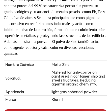
con una pureza del 99 % se caracteriza por su alta pureza, su
grado ecológico y su ausencia de metales pesados ​​como Pb, Fe y
Cd.
polvo de zinc
es
Se utiliza principalmente como pigmento
anticorrosivo en recubrimientos industriales y actúa como
inhibidor activo de la corrosión, formando un recubrimiento sobre
superficies metálicas y protegiendo las estructuras de los edificios.
Además, nuestra alta pureza...
El polvo de zinc también actúa
como agente reductor y catalizador en diversas reacciones
químicas.
Nombre Químico :
Metal Zinc
Material for anti-corrosion
paint used in container, ship and
Solicitud :
steel structures. Reducing
agent in organic chemistry.
Apariencia :
light gray spherical powder
Marca :
Klarint