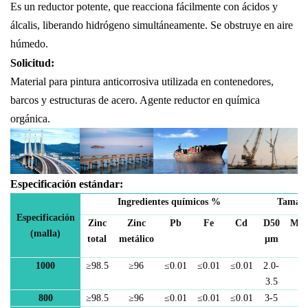
Es un reductor potente, que reacciona fácilmente con ácidos y
álcalis, liberando hidrógeno simultáneamente. Se obstruye en aire
húmedo.
Solicitud:
Material para pintura anticorrosiva utilizada en contenedores,
barcos y estructuras de acero. Agente reductor en química
orgánica.
Especificación estándar:
Ingredientes químicos
%
Tamañ
Especificación
Zinc
Zinc
Pb
Fe
Cd
D50
Máx
(malla)
total
metálico
μm
μ
1000
≥
98
.5
≥
96
≤
0.01
≤
0.01
≤
0.01
2.0-
1
3.5
800
≥
98
.5
≥
96
≤
0.01
≤
0.01
≤
0.01
3-5
1