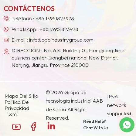
otros países y regiones.
pureza... El polvo de zinc
CONTÁCTENOS
también actúa como
agente reductor y
Teléfono :
+86 13951823978
catalizador en diversas
WhatsApp :
+86 13951823978
reacciones químicas.
E-mail :
info@aabindustrygroup.com
DIRECCIÓN : No. 614, Building 01, Hongyang times
business center, Jiangbei national New District,
Nanjing, Jiangsu Province 210000
© 2026 Grupo de
Mapa Del Sitio
IPv6
tecnología industrial AAB
Política De
network
Privacidad
de China All Right
supported.
Xml
Reserved.
Need Help?
Chat With Us