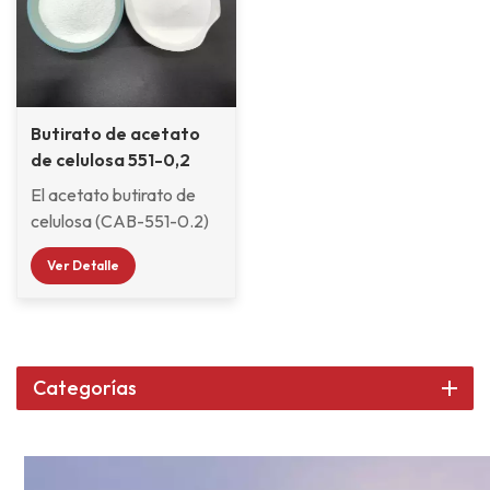
Butirato de acetato
de celulosa 551-0,2
para recubrimientos
El acetato butirato de
de automoción
celulosa (CAB-551-0.2)
es un éster de celulosa
Ver Detalle
con alto contenido de
butirilo y Peso molecular
relativamente bajo. Es
compatible con
numerosas resinas de
Categorías
reticulación y tiene una
menor viscosidad de la
solución. En
recubrimientos, CAB-