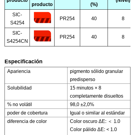
producto
(Nivel)
producto
(%)
SIC-
PR254
40
8
S4254
SIC-
PR254
40
8
S4254CN
Especificación
Apariencia
pigmento sólido granular
predisperso
Solubilidad
15 minutos × 8
completamente disueltos
% no volátil
98,0 ±2,0%
poder de cobertura
Igual o similar al estándar
diferencia de color
Color oscuro ΔE: ＜ 1.0
Color pálido ΔE: < 1.0