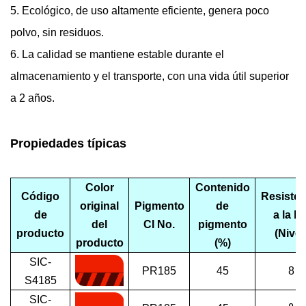
5. Ecológico, de uso altamente eficiente, genera poco
polvo, sin residuos.
6. La calidad se mantiene estable durante el
almacenamiento y el transporte, con una vida útil superior
a 2 años.
Propiedades típicas
Color
Contenido
Código
Resisten
original
Pigmento
de
de
a la lu
del
CI No.
pigmento
producto
(Nivel
producto
(%)
SIC-
PR185
45
8
S4185
SIC-