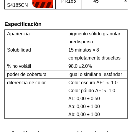
PR185
45
8
S4185CN
Especificación
Apariencia
pigmento sólido granular
predisperso
Solubilidad
15 minutos × 8
completamente disueltos
% no volátil
98,0 ±2,0%
poder de cobertura
Igual o similar al estándar
diferencia de color
Color oscuro ΔE: ＜ 1.0
Color pálido ΔE:＜ 1.0
ΔL: 0,00 ± 0,50
Δa: 0,00 ± 1,00
Δb: 0,00 ± 1,00