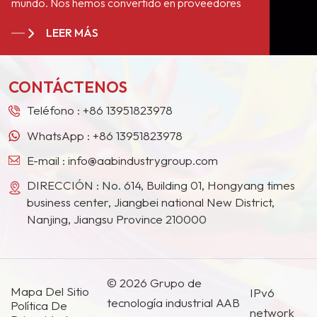
mundo. Nos hemos convertido en proveedores
pintura plástica, pintura de
estables a largo plazo de numerosos gigantes de
automóviles, pintura de
LEER MÁS
la pintura en Europa, América del Norte, Oriente
motocicletas y pintura de
Medio, el Sudeste Asiático, Japón, Corea del Sur y
madera para seleccionar
otros países y regiones.
pigmentos con excelente
CONTÁCTENOS
resistencia a la luz y a la
intemperie.
Teléfono :
+86 13951823978
WhatsApp :
+86 13951823978
E-mail :
info@aabindustrygroup.com
DIRECCIÓN : No. 614, Building 01, Hongyang times
business center, Jiangbei national New District,
Nanjing, Jiangsu Province 210000
© 2026 Grupo de
Mapa Del Sitio
IPv6
tecnología industrial AAB
Política De
network