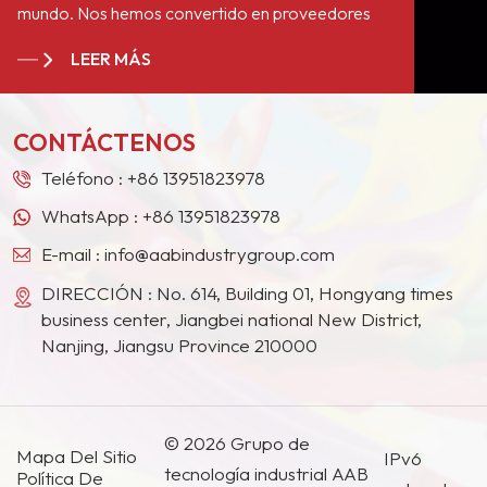
mundo. Nos hemos convertido en proveedores
pintura plástica, pintura de
estables a largo plazo de numerosos gigantes de
automóviles, pintura de
LEER MÁS
la pintura en Europa, América del Norte, Oriente
motocicletas y pintura de
Medio, el Sudeste Asiático, Japón, Corea del Sur y
madera para seleccionar
otros países y regiones.
pigmentos con excelente
CONTÁCTENOS
resistencia a la luz y a la
intemperie.
Teléfono :
+86 13951823978
WhatsApp :
+86 13951823978
E-mail :
info@aabindustrygroup.com
DIRECCIÓN : No. 614, Building 01, Hongyang times
business center, Jiangbei national New District,
Nanjing, Jiangsu Province 210000
© 2026 Grupo de
Mapa Del Sitio
IPv6
tecnología industrial AAB
Política De