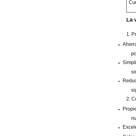
Cum
La 
1. P
Ahorra
po
Simpli
si
Reduce
si
2. C
Propie
ma
Excele