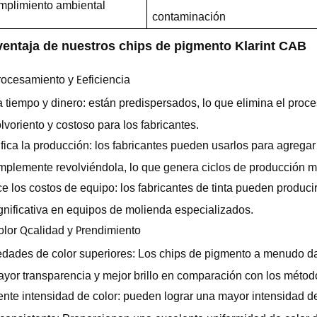
plimiento ambiental
contaminación
ventaja de nuestros chips de pigmento Klarint CAB
rocesamiento y
eficiencia
E
 tiempo y dinero: están predispersados, lo que elimina el pro
lvoriento y costoso para los fabricantes.
fica la producción: los fabricantes pueden usarlos para agregar
mplemente revolviéndola, lo que genera ciclos de producción má
 los costos de equipo: los fabricantes de tinta pueden producir 
gnificativa en equipos de molienda especializados.
olor
calidad y
rendimiento
Q
P
dades de color superiores: Los chips de pigmento a menudo da
yor transparencia y mejor brillo en comparación con los método
nte intensidad de color: pueden lograr una mayor intensidad de