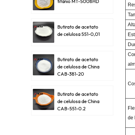
titanio MT-5008HD
Res
Tam
Alt
Butirato de acetato
de celulosa 551-0,01
Est
Du
Co
Butirato de acetato
alm
de celulosa de China
CAB-381-20
Cos
Butirato de acetato
de celulosa de China
CAB-551-0.2
Fle
de 