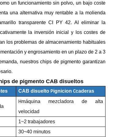
como un funcionamiento sin polvo, un bajo coste
nta una alternativa muy rentable a la molienda
marillo transparente CI PY 42. Al eliminar la
ativamente la inversión inicial y los costes de
an los problemas de almacenamiento habituales
edimentación y engrosamiento en un plazo de 2 a 3
demanda, nuestros chips de pigmento garantizan
sario.
hips de pigmento CAB disueltos
stes
CAB disuelto
ignicion
caderas
P
C
máquina mezcladora de alta
H
da
velocidad
1~2 trabajadores
30~40 minutos