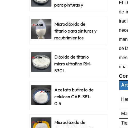
El c
para pinturas y
recubrimientos
de i
metálicos
trad
Microdióxido de
nece
titanio para pinturas y
recubrimientos
mano
metálicos
de l
Dióxido de titanio
mese
micro ultrafino RM-
una 
530L
Com
Art
Acetato butirato de
celulosa CAB-381-
Her
0.5
Ma
Microdióxido de
Tie