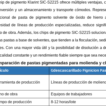
hip de pigmento Klarint SIC-S2215 ofrece múltiples ventajas, 
nversión y un almacenamiento y transporte cómodos. Represe
icional de pasta de pigmento solvente de óxido de hierro a
sidad de líneas de producción especializadas, reduce signific
 de obra. Además, los chips de pigmento SIC-S2215 solucion
as pastas a base de solventes, que tienden a la floculación, s
s. Con una mayor vida útil y la posibilidad de disolución a 
calidad constante y un rendimiento fiable siempre que sea nece
paración de pastas pigmentadas para molienda y c
ículo
descascarillado
ignicion
a
G
P
P
ramienta de producción
Líneas de producción de molien
no de obra
Equipos de trabajadores
mpo de producción
8-12 horas/lote