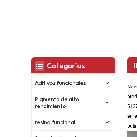
Categorías
Aditivos funcionales
Nues
pred
Pigmento de alto
rendimiento
5127
en a
resina funcional
buti