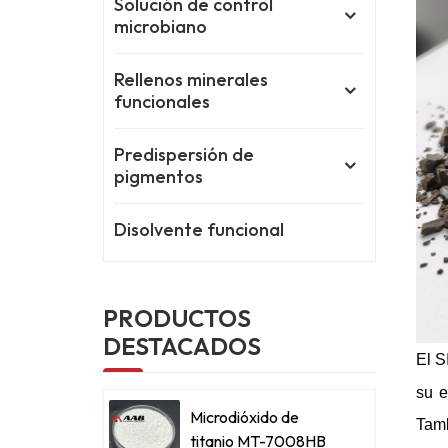
Solución de control
microbiano
Rellenos minerales
funcionales
Predispersión de
pigmentos
Disolvente funcional
PRODUCTOS
DESTACADOS
El S
su e
Microdióxido de
Tamb
titanio MT-7008HB