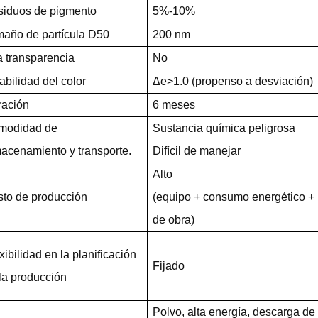
iduos de pigmento
5%-10%
año de partícula D50
200 nm
a transparencia
No
abilidad del color
Δe>1.0 (propenso a desviación)
ración
6 meses
modidad de
Sustancia química peligrosa
acenamiento y transporte.
Difícil de manejar
Alto
to de producción
(equipo + consumo energético 
de obra)
xibilidad en la planificación
Fijado
la producción
Polvo, alta energía, descarga de