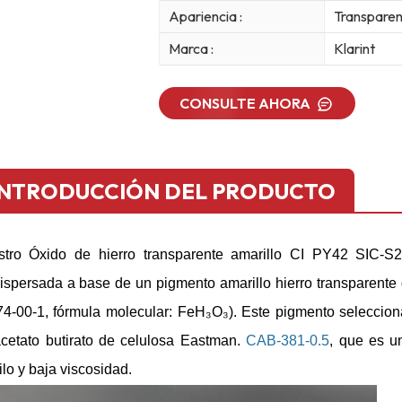
Apariencia :
Transparent
Marca :
Klarint
CONSULTE AHORA
INTRODUCCIÓN DEL PRODUCTO
tro
Óxido de hierro transparente amarillo CI PY42 SIC-S
ispersada a base de un pigmento amarillo hierro transparente
4-00-1, fórmula molecular: FeH₃O₃). Este pigmento seleccio
cetato butirato de celulosa Eastman.
CAB-381-0.5
, que es u
rilo y baja viscosidad.