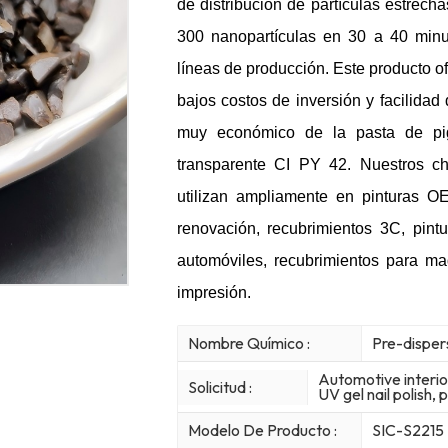
de distribución de partículas estrec
300 nanopartículas en 30 a 40 minu
líneas de producción. Este producto o
bajos costos de inversión y facilida
muy económico de la pasta de pig
transparente CI PY 42. Nuestros c
utilizan ampliamente en pinturas O
renovación, recubrimientos 3C, pintu
automóviles, recubrimientos para m
impresión.
Nombre Químico :
Pre-disper
Automotive interio
Solicitud :
UV gel nail polish, p
Modelo De Producto :
SIC-S2215