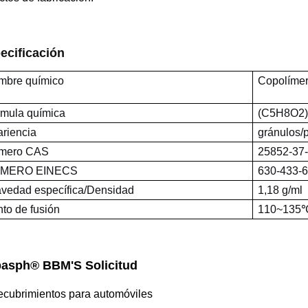
ecificación
mbre químico
Copolímero
mula química
(C5H8O2)
riencia
gránulos/p
mero CAS
25852-37
MERO EINECS
630-433-6
vedad específica/Densidad
1,18 g/ml
to de fusión
110~135
basph® BBM'S
Solicitud
cubrimientos para automóviles