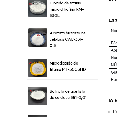
Dióxido de titanio
micro ultrafino RM-
530L
Esp
No
Acetato butirato de
celulosa CAB-381-
Fór
0.5
Apa
Nú
Microdióxido de
NÚ
titanio MT-5008HD
Gra
Pun
Butirato de acetato
de celulosa 551-0,01
Ka
Re