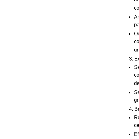
co
An
pa
Oc
co
un
3. E
Se
co
de
Se
gr
4. B
Re
ce
Ef