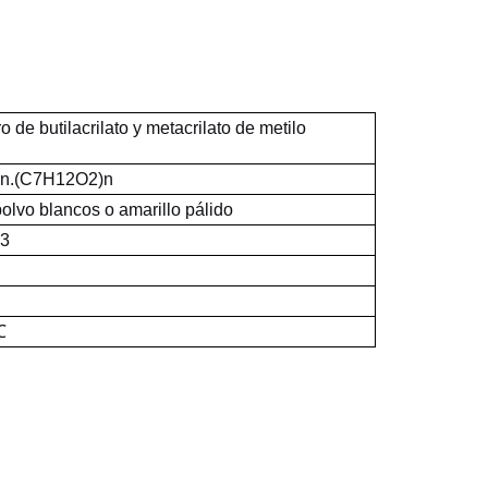
 de butilacrilato y metacrilato de metilo
n.(C7H12O2)n
olvo blancos o amarillo pálido
-3
℃