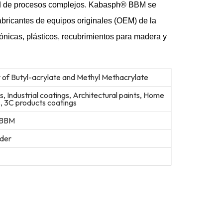
dad de procesos complejos. Kabasph® BBM se
abricantes de equipos originales (OEM) de la
ctónicas, plásticos, recubrimientos para madera y
of Butyl-acrylate and Methyl Methacrylate
 Industrial coatings, Architectural paints, Home
, 3C products coatings
 BBM
der