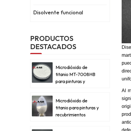
Disolvente funcional
PRODUCTOS
DESTACADOS
Dise
mart
pue
Microdióxido de
dire
titanio MT-7008HB
unif
para pinturas y
recubrimientos
Al m
metálicos
sign
Microdióxido de
orig
titanio para pinturas y
pro
recubrimientos
metálicos
anti
defe