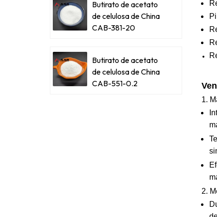
Re
Butirato de acetato
de celulosa de China
Pi
CAB-381-20
Re
Re
Re
Butirato de acetato
de celulosa de China
CAB-551-0.2
Ven
1. M
In
ma
Te
si
Ef
má
2. M
Du
de