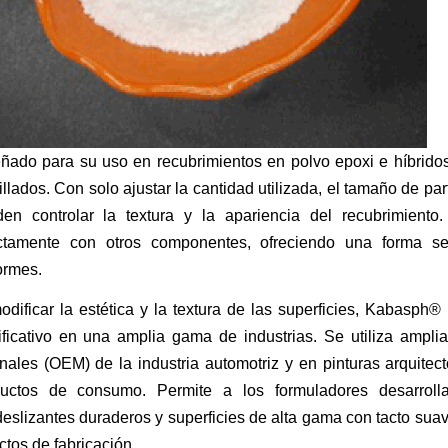
ñado para su uso en recubrimientos en polvo epoxi e híbridos,
illados. Con solo ajustar la cantidad utilizada, el tamaño de par
den controlar la textura y la apariencia del recubrimie
ctamente con otros componentes, ofreciendo una forma senc
ormes.
odificar la estética y la textura de las superficies, Kabasph
ificativo en una amplia gama de industrias. Se utiliza ampli
inales (OEM) de la industria automotriz y en pinturas arquitec
ductos de consumo. Permite a los formuladores desarroll
deslizantes duraderos y superficies de alta gama con tacto sua
ctos de fabricación.