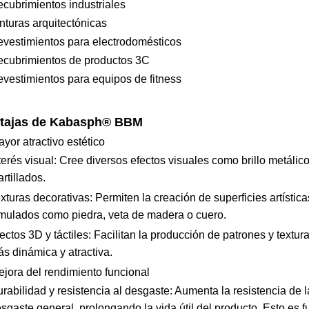
cubrimientos industriales
nturas arquitectónicas
vestimientos para electrodomésticos
cubrimientos de productos 3C
vestimientos para equipos de fitness
tajas de Kabasph® BBM
ayor atractivo estético
terés visual: Cree diversos efectos visuales como brillo metáli
rtillados.
xturas decorativas: Permiten la creación de superficies artístic
mulados como piedra, veta de madera o cuero.
ectos 3D y táctiles: Facilitan la producción de patrones y textur
s dinámica y atractiva.
ejora del rendimiento funcional
rabilidad y resistencia al desgaste: Aumenta la resistencia de la
sgaste general, prolongando la vida útil del producto. Esto es f