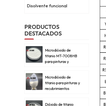
Disolvente funcional
PRODUCTOS
DESTACADOS
Microdióxido de
titanio MT-7008HB
para pinturas y
recubrimientos
metálicos
Microdióxido de
titanio para pinturas y
recubrimientos
metálicos
Dióxido de titanio