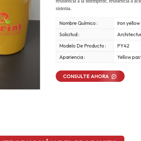
resistencia a la intemperie, resistencia a ác
sistema.
Nombre Químico :
Iron yellow
Solicitud :
Architectur
Modelo De Producto :
PY42
Apariencia :
Yellow pas
CONSULTE AHORA