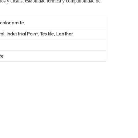
idos y álcalis, estabilidad térmica y compatibilidad del
 color paste
al, Industrial Paint, Textile, Leather
te