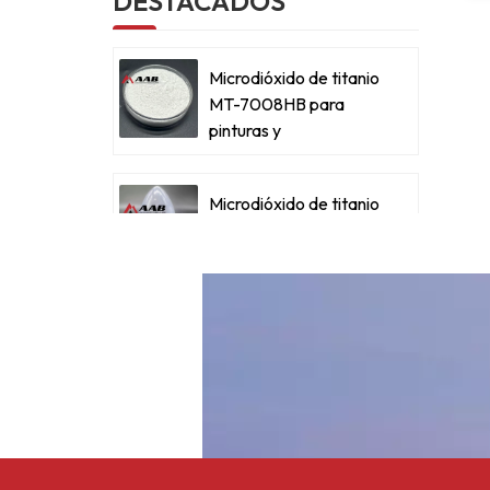
DESTACADOS
Microdióxido de titanio
MT-7008HB para
pinturas y
a
recubrimientos
metálicos
Microdióxido de titanio
para pinturas y
a
recubrimientos
metálicos
Dióxido de titanio
micro ultrafino RM-
530L
Acetato butirato de
celulosa CAB-381-0.5