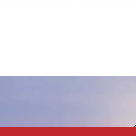
automotrices, repintado de
este éster de celulosa
automóviles, piezas y
comparte las mismas
accesorios automotrices,
características general
recubrimientos protectores
el CAB-381-0.1, el CAB-
automotrices, lacas
y el CAB-381-2. CAB-38
utomotrices, pinturas y
Ofrece una combinació
recubrimientos para interiores
solubilidad y compatibil
de automóviles. Pinturas y
resistencia a la humeda
recubrimientos exteriores de
excelente dureza superf
utomóviles, etc.
buena resistencia de pel
Se suministra como un 
seco y fluido.