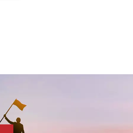
es que
381-0.5
1-20
n de
idad,
d,
icial y
ícula.
polvo