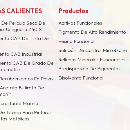
S CALIENTES
Productos
 De Película Seca De
Aditivos Funcionales
ial Umiguard Z40 X
Pigmento De Alto Rendimiento
ento CAB De Tinta De
Resina Funcional
Solución De Control Microbiano
nto CAB Industrial
Rellenos Minerales Funcionales
mento CAB De Grado De
Predispersión De Pigmentos
utomotriz
Disolvente Funcional
 Recubrimientos En Polvo
Acetato Butirato De
tman™
incrustante Marina
De Titanio Para Pinturas
tos Metálicos