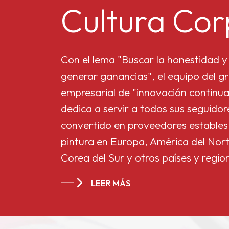
Cultura Cor
Microdióxido de titanio
MT-5008HD
Con el lema "Buscar la honestidad y 
generar ganancias", el equipo del gr
empresarial de "innovación continua
Butirato de acetato
dedica a servir a todos sus seguido
de celulosa 551-0,01
convertido en proveedores estables
pintura en Europa, América del Nort
Butirato de acetato
Corea del Sur y otros países y regio
de celulosa de China
CAB-381-20
LEER MÁS
Butirato de acetato
de celulosa de China