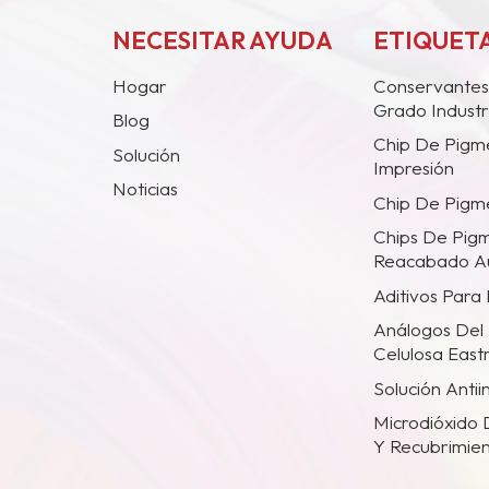
CAB-551-0.2
NECESITAR AYUDA
ETIQUETA
Hogar
Conservantes
Grado Industr
Blog
Chip De Pigm
Solución
Impresión
Noticias
Chip De Pigme
Chips De Pig
Reacabado A
Aditivos Para
Análogos Del 
Celulosa Eas
Solución Anti
Microdióxido 
Y Recubrimien