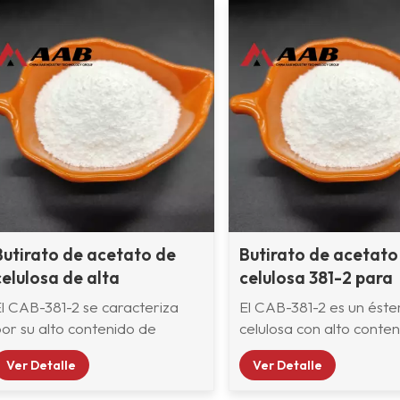
Butirato de acetato de
Butirato de acetato
celulosa de alta
celulosa 381-2 para
viscosidad CAB-381-2
pintura automotriz
El CAB-381-2 se caracteriza
El CAB-381-2 es un éste
por su alto contenido de
celulosa con alto conte
utirilo y alta viscosidad. Es
butirilo y alta viscosidad
Ver Detalle
Ver Detalle
ampliamente utilizado para
Además de su mayor
OEM automotrices, plásticos
viscosidad y peso molec