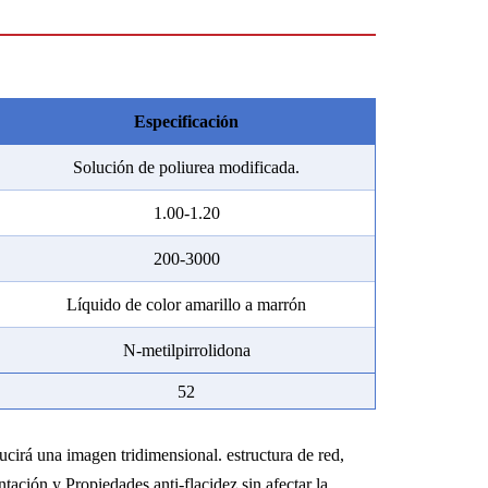
Especificación
Solución de poliurea modificada.
1.00-1.20
200-3000
Líquido de color amarillo a marrón
N-metilpirrolidona
52
ducirá una imagen tridimensional.
estructura de red,
entación y
Propiedades anti-flacidez sin afectar la