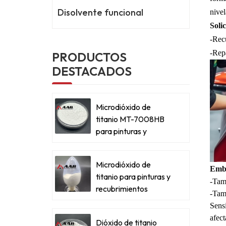
Disolvente funcional
nivel
Solic
-Recu
-Repa
PRODUCTOS
DESTACADOS
Microdióxido de
titanio MT-7008HB
para pinturas y
recubrimientos
metálicos
Microdióxido de
Emba
titanio para pinturas y
-Tamb
recubrimientos
-Tamb
metálicos
Sensi
afect
Dióxido de titanio