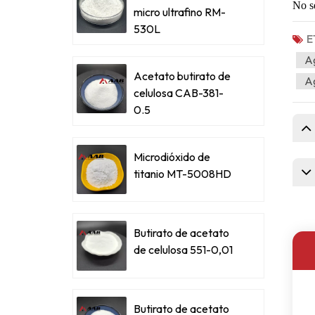
No s
micro ultrafino RM-
530L
E
Ag
Acetato butirato de
Ag
celulosa CAB-381-
0.5
Microdióxido de
titanio MT-5008HD
Butirato de acetato
de celulosa 551-0,01
Butirato de acetato