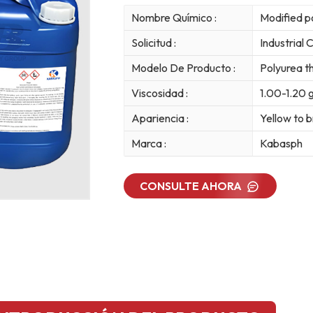
Nombre Químico :
Modified po
Solicitud :
Industrial 
Modelo De Producto :
Polyurea t
Viscosidad :
1.00-1.20 
Apariencia :
Yellow to b
Marca :
Kabasph
CONSULTE AHORA