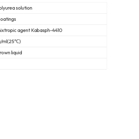
lyurea solution
Coatings
hixtropic agent Kabasph-4410
g/ml(25℃)
rown liquid