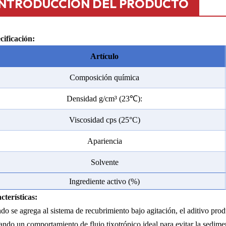
INTRODUCCIÓN DEL PRODUCTO
cificación:
Artículo
Composición química
Densidad g/cm
³
(23
℃
):
Viscosidad cps (25°C)
Apariencia
Solvente
Ingrediente activo (%)
cterísticas:
o se agrega al sistema de recubrimiento bajo agitación, el aditivo pro
ndo un comportamiento de flujo tixotrópico ideal para evitar la sedim