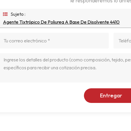
le responderemos lo antes
Sujeto :
Agente Tixtrópico De Poliurea A Base De Disolvente 4410
Entregar