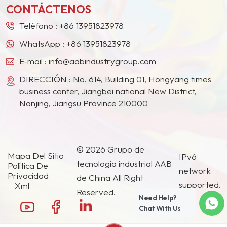
CONTÁCTENOS
Teléfono :
+86 13951823978
WhatsApp :
+86 13951823978
E-mail :
info@aabindustrygroup.com
DIRECCIÓN : No. 614, Building 01, Hongyang times
business center, Jiangbei national New District,
Nanjing, Jiangsu Province 210000
© 2026 Grupo de
Mapa Del Sitio
IPv6
tecnología industrial AAB
Política De
network
Privacidad
de China All Right
supported.
Xml
Reserved.
Need Help?
Chat With Us