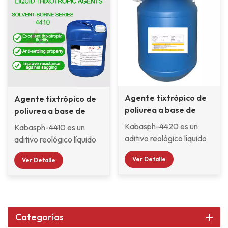
Agente tixtrópico de
Agente tixtrópico de
poliurea a base de
poliurea a base de
agua 4420
disolvente 4410
Kabasph-4420 es un
Kabasph-4410 es un
aditivo reológico líquido
aditivo reológico líquido
para dispersiones y
para recubrimientos de
Ver Detalle
Ver Detalle
emulsiones solubles en
polaridad media y sin
agua que produce una
solventes. sistemas, así
alta fluidez tixotrópica y
como sistemas de resina
mejora las propiedades
de curado ambiental. El
antidescuelgue y
aditivo produce una muy
Categorías
antisedimentación. Este
tixotrópico