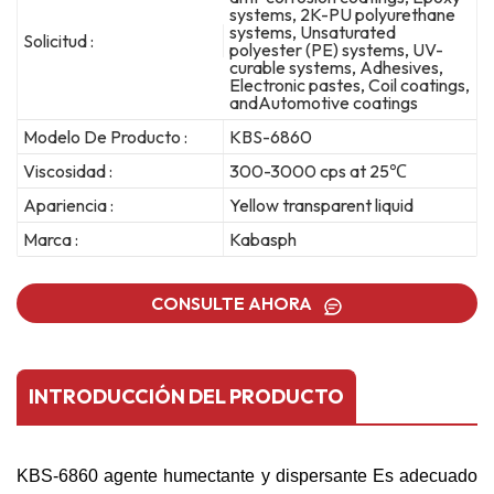
systems, 2K-PU polyurethane
systems, Unsaturated
Solicitud :
polyester (PE) systems, UV-
curable systems, Adhesives,
Electronic pastes, Coil coatings,
andAutomotive coatings
Modelo De Producto :
KBS-6860
Viscosidad :
300-3000 cps at 25℃
Apariencia :
Yellow transparent liquid
Marca :
Kabasph
CONSULTE AHORA
INTRODUCCIÓN DEL PRODUCTO
KBS-6860
agente humectante y dispersante
Es adecuado