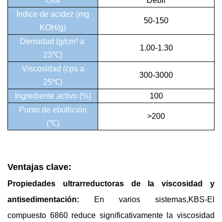
Olor
Débil
Índice de acidez (mg
50-150
KOH/g)
Densidad (g/cm³ a ​​
1.00-1.30
23℃)
Viscosidad (cps a
300-3000
25℃)
Ingrediente activo (%)
100
Punto de ebullición
>200
(℃)
Ventajas clave:
Propiedades ultrarreductoras de la viscosidad y
antisedimentación:
En varios sistemas,
KBS-
El
compuesto 6860 reduce significativamente la viscosidad