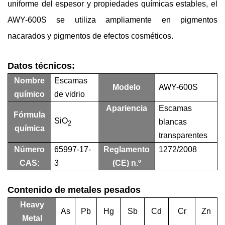
uniforme del espesor y propiedades químicas estables, el
AWY-600S se utiliza ampliamente en pigmentos
nacarados y pigmentos de efectos cosméticos.
Datos técnicos:
Nombre
Escamas
Modelo
AWY-600S
químico
de vidrio
Apariencia
Escamas
Fórmula
SiO
blancas
2
química
transparentes
Número
65997-17-
Reglamento
1272/2008
CAS:
3
(CE) n.º
Contenido de metales pesados
Heavy
As
Pb
Hg
Sb
Cd
Cr
Zn
Metal