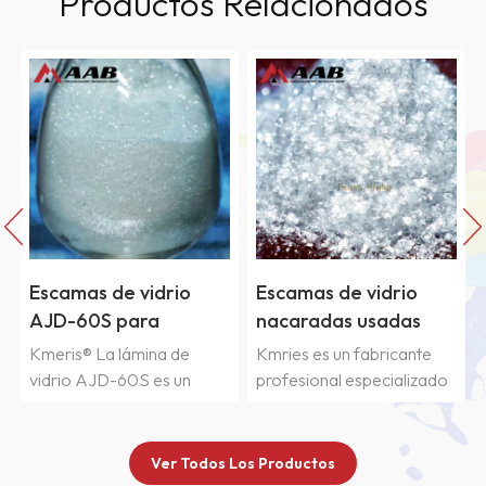
Productos Relacionados
Escamas de vidrio
Polvo de sílice fundida
nacaradas usadas
de alto rendimiento -
AWY-100S
RG600
Kmries es un fabricante
El polvo de sílice fundida
profesional especializado
es un material en polvo de
en escamas de vidrio para
dióxido de silicio amorfo
pigmentos con efecto
elaborado fundiendo
nacarado. Nuestras
cuarzo natural en cuarzo
Ver Todos Los Productos
escamas de vidrio
amorfo mediante fusión