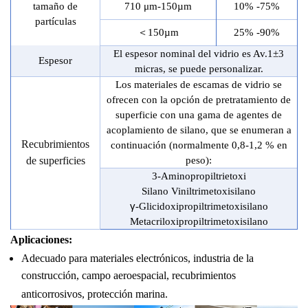
tamaño de
710
μm-
150
µm
10% -75%
partículas
＜
150
µm
25% -90%
El espesor nominal del vidrio es Av.1±3
Espesor
micras, se puede personalizar.
Los materiales de escamas de vidrio se
ofrecen con la opción de pretratamiento de
superficie con una gama de agentes de
acoplamiento de silano, que se enumeran a
Recubrimientos
continuación (normalmente 0,8-1,2 % en
de superficies
peso):
3-
Aminopropiltrietoxi
Silano Viniltrimetoxisilano
γ
-Glicidoxipropiltrimetoxisilano
Metacriloxipropiltrimetoxisilano
Aplicaciones:
Adecuado para materiales electrónicos, industria de la
construcción, campo aeroespacial, recubrimientos
anticorrosivos, protección marina.