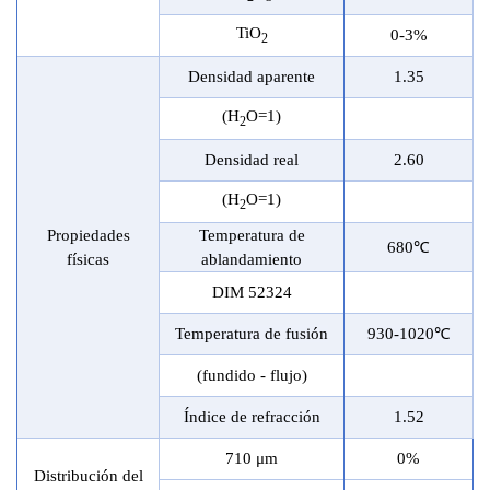
TiO
0-3%
2
Densidad aparente
1.35
(H
O=1)
2
Densidad real
2.60
(H
O=1)
2
Propiedades
Temperatura de
680
℃
físicas
ablandamiento
DIM 52324
Temperatura de fusión
930-1020
℃
(fundido - flujo)
Índice de refracción
1.52
710 μm
0%
Distribución del