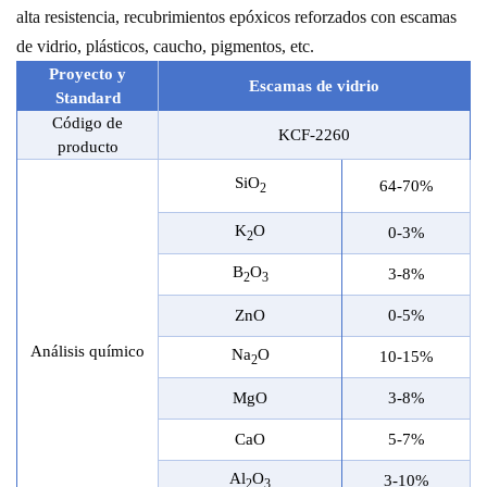
alta resistencia, recubrimientos epóxicos reforzados con escamas
de vidrio, plásticos, caucho, pigmentos, etc.
Proyecto y
Escamas de vidrio
Stand
a
rd
Código de
KCF-
2260
producto
SiO
64-70%
2
K
O
0-3%
2
B
O
3-8%
2
3
ZnO
0-5%
Análisis químico
Na
O
10-15%
2
MgO
3-8%
CaO
5-7%
Al
O
3-10%
2
3