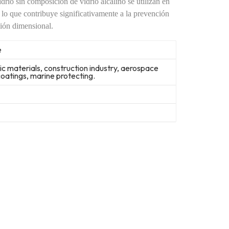
rio sin composición de vidrio alcalino se utilizan en
, lo que contribuye significativamente a la prevención
sión dimensional.
e
nic materials, construction industry, aerospace
 coatings, marine protecting.