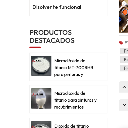
Disolvente funcional
PRODUCTOS
DESTACADOS
E
P
Pi
Microdióxido de
titanio MT-7008HB
Pi
para pinturas y
recubrimientos
metálicos
Microdióxido de
titanio para pinturas y
recubrimientos
metálicos
Dióxido de titanio