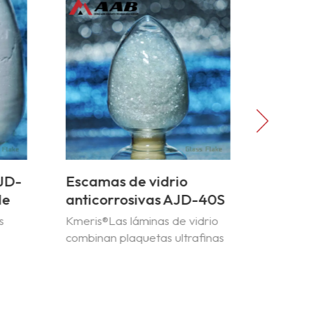
JD-
Escamas de vidrio
Escama
de
anticorrosivas AJD-40S
alta r
ses
AJD-8
s
Kmeris®Las láminas de vidrio
Nuestra 
combinan plaquetas ultrafinas
prolonga 
 una
con una alta relación de
recubrim
aspecto para ofrecer un
barrera 
rendimiento inigualable en
corrosiv
recubrimientos y masillas
larga du