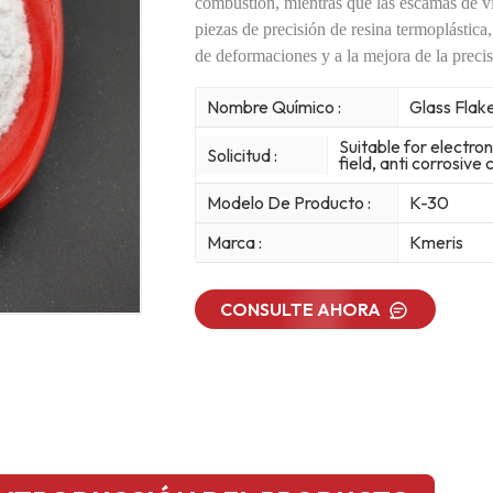
combustión, mientras que las escamas de vid
piezas de precisión de resina termoplástica
de deformaciones y a la mejora de la preci
Nombre Químico :
Glass Flak
Suitable for electro
Solicitud :
field, anti corrosive
Modelo De Producto :
K-30
Marca :
Kmeris
CONSULTE AHORA