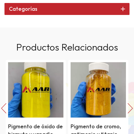
Categorías
Productos Relacionados
e
Pigmento de cromo,
Pigmento de hierro y