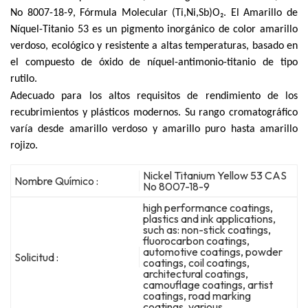
No 8007-18-9, Fórmula Molecular (Ti,Ni,Sb)O₂. El Amarillo de
Níquel-Titanio 53 es un pigmento inorgánico de color amarillo
verdoso, ecológico y resistente a altas temperaturas, basado en
el compuesto de óxido de níquel-antimonio-titanio de tipo
rutilo.
Adecuado para los altos requisitos de rendimiento de los
recubrimientos y plásticos modernos. Su rango cromatográfico
varía desde amarillo verdoso y amarillo puro hasta amarillo
rojizo.
Nickel Titanium Yellow 53 CAS
Nombre Químico :
No 8007-18-9
high performance coatings,
plastics and ink applications,
such as: non-stick coatings,
fluorocarbon coatings,
automotive coatings, powder
Solicitud :
coatings, coil coatings,
architectural coatings,
camouflage coatings, artist
coatings, road marking
coatings, various