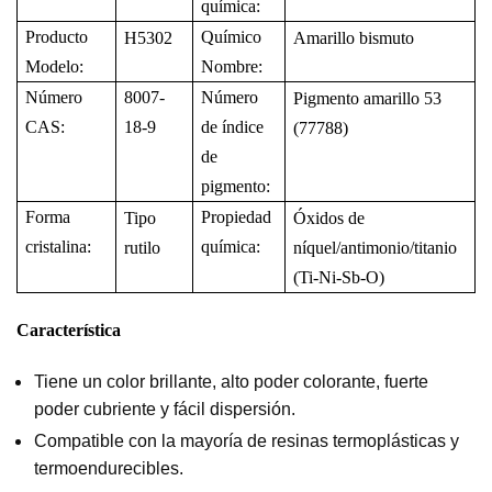
química:
Producto
Químico
H5302
Amarillo bismuto
Modelo:
Nombre
:
Número
8007-
Número
Pigmento amarillo 53
CAS:
18-9
de índice
(77788)
de
pigmento:
Forma
Propiedad
Tipo
Óxidos de
cristalina:
química
:
rutilo
níquel/antimonio/titanio
(Ti-Ni-Sb-O)
Característica
Tiene un color brillante, alto poder colorante, fuerte
poder cubriente y fácil dispersión.
Compatible con la mayoría de resinas termoplásticas y
termoendurecibles.