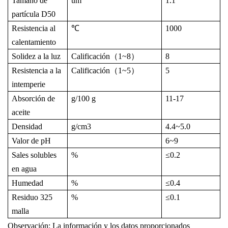
Tamaño de
um
1.1
partícula D50
Resistencia al
℃
1000
calentamiento
Solidez a la luz
Calificación
（
1~8
）
8
Resistencia a la
Calificación
（
1~5
）
5
intemperie
Absorción de
g/100 g
11-17
aceite
Densidad
g/cm
3
4.4~5.0
Valor de pH
6~9
Sales solubles
%
≤
0.2
en agua
Humedad
%
≤
0.4
Residuo 325
%
≤
0.1
malla
Observación: La información y los datos proporcionados