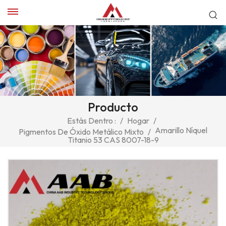
Producto
Estás Dentro :
/
Hogar
/
Amarillo Níquel
Pigmentos De Óxido Metálico Mixto
/
Titanio 53 CAS 8007-18-9