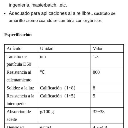
ingeniería, masterbatch...etc.
Adecuado para aplicaciones al aire libre.
, sustituto del
amarillo cromo cuando se combina con orgánicos.
Especificación
Artículo
Unidad
Valor
Tamaño de
um
1.3
partícula D50
Resistencia al
℃
800
calentamiento
Solidez a la luz
Calificación
（
1~8
）
8
Resistencia a la
Calificación
（
1~5
）
5
intemperie
Absorción de
g/100 g
32~38
aceite
Densidad
g/cm
3
4.2~4.8