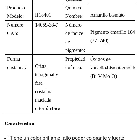
Producto
Químico
H18401
Amarillo bismuto
Modelo:
Nombre
:
Número
14059-33-7
Número
Pigmento amarillo 184
CAS:
de índice
(771740)
de
pigmento:
Forma
Propiedad
Óxidos de
Cristal
cristalina:
química
:
vanadio/bismuto/molibd
tetragonal y
(Bi-V-Mo-O)
fase
cristalina
maclada
ortorrómbica
Característica
Tiene un color brillante, alto poder colorante y fuerte