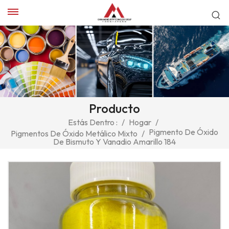
Producto
Estás Dentro :
/
Hogar
/
Pigmento De Óxido
Pigmentos De Óxido Metálico Mixto
/
De Bismuto Y Vanadio Amarillo 184