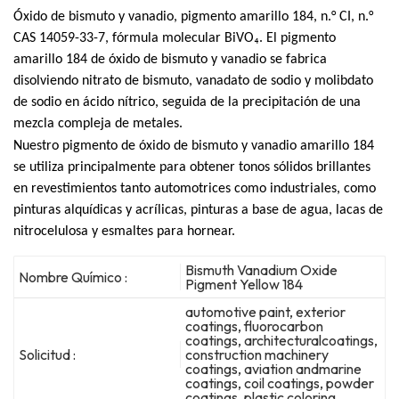
Óxido de bismuto y vanadio, pigmento amarillo 184, n.° CI, n.°
CAS 14059-33-7, fórmula molecular BiVO₄. El pigmento
amarillo 184 de óxido de bismuto y vanadio se fabrica
disolviendo nitrato de bismuto, vanadato de sodio y molibdato
de sodio en ácido nítrico, seguida de la precipitación de una
mezcla compleja de metales.
Nuestro pigmento de óxido de bismuto y vanadio amarillo 184
se utiliza principalmente para obtener tonos sólidos brillantes
en revestimientos tanto automotrices como industriales, como
pinturas alquídicas y acrílicas, pinturas a base de agua, lacas de
nitrocelulosa y esmaltes para hornear.
Bismuth Vanadium Oxide
Nombre Químico :
Pigment Yellow 184
automotive paint, exterior
coatings, fluorocarbon
coatings, architecturalcoatings,
Solicitud :
construction machinery
coatings, aviation andmarine
coatings, coil coatings, powder
coatings, plastic coloring