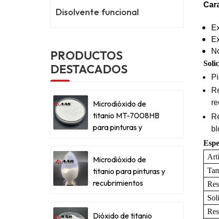
Cara
Disolvente funcional
Ex
Ex
No
PRODUCTOS
Soli
DESTACADOS
Pi
Re
re
Microdióxido de
titanio MT-7008HB
Re
para pinturas y
bl
recubrimientos
Espe
metálicos
Art
Microdióxido de
Tam
titanio para pinturas y
recubrimientos
Res
metálicos
Soli
Res
Dióxido de titanio