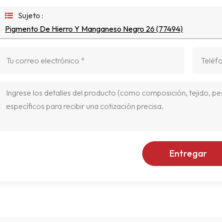
Sujeto :
Pigmento De Hierro Y Manganeso Negro 26 (77494)
Entregar