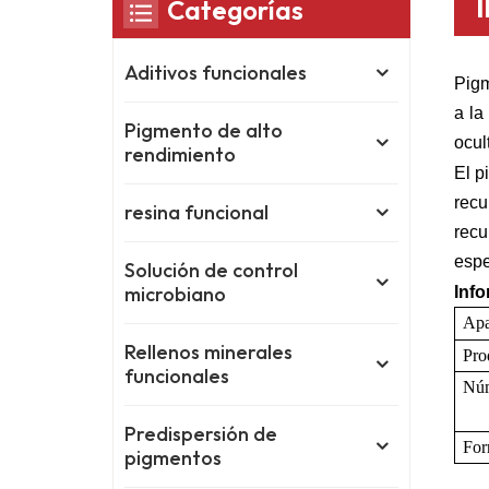
Categorías
Aditivos funcionales
Pigm
a la
Pigmento de alto
ocul
rendimiento
El p
recu
resina funcional
recu
espe
Solución de control
microbiano
Info
Apa
Rellenos minerales
Pro
funcionales
Nú
Predispersión de
For
pigmentos