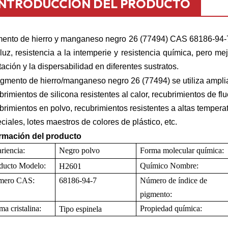
INTRODUCCIÓN DEL PRODUCTO
ento de hierro y manganeso negro 26 (77494) CAS 68186-94-
 luz, resistencia a la intemperie y resistencia química, pero me
tación y la dispersabilidad en diferentes sustratos.
igmento de hierro/manganeso negro 26 (77494) se utiliza ampl
brimientos de silicona resistentes al calor, recubrimientos de f
brimientos en polvo, recubrimientos resistentes a altas temperat
ciales, lotes maestros de colores de plástico, etc.
rmación del producto
riencia:
Negro
polvo
Forma molecular química:
ducto
Modelo:
Químico
Nombre
:
H2601
mero CAS:
68186-94-7
Número de índice de
pigmento:
ma cristalina:
Propiedad química
:
Tipo espinela