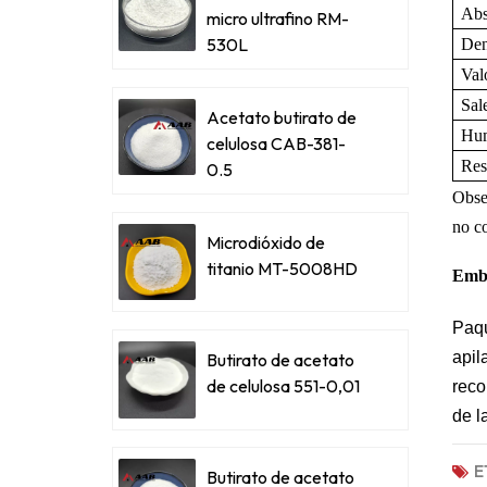
Abs
micro ultrafino RM-
530L
Den
Val
Sal
Acetato butirato de
Hu
celulosa CAB-381-
Res
0.5
Obse
no co
Microdióxido de
titanio MT-5008HD
Emba
Paqu
apil
Butirato de acetato
de celulosa 551-0,01
reco
de l
E
Butirato de acetato