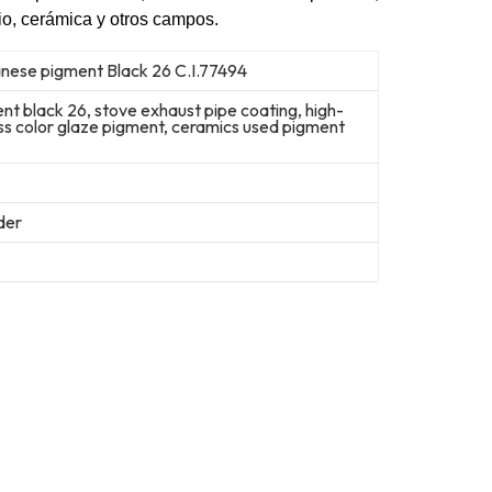
io, cerámica y otros campos.
nese pigment Black 26 C.I.77494
 black 26, stove exhaust pipe coating, high-
ass color glaze pigment, ceramics used pigment
der