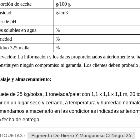
orción de aceite
g/100 g
sidad
g/cm
3
or de pH
es solubles en agua
%
medad
%
iduo 325
malla
%
rvación: La información y los datos proporcionados anteriormente se ba
nstituyen ningún compromiso ni garantía. Los clientes deben probarlo a
laje y almacenamiento:
ete de 25 kg/bolsa, 1 tonelada/palet con 1,1 x 1,1 x 1,1 m, 20 
ar en un lugar seco y cerrado, a temperatura y humedad normale
mendamos almacenarlo en las condiciones indicadas anteriormen
a fecha de entrega.
TIQUETAS :
Pigmento De Hierro Y Manganeso CI Negro 26