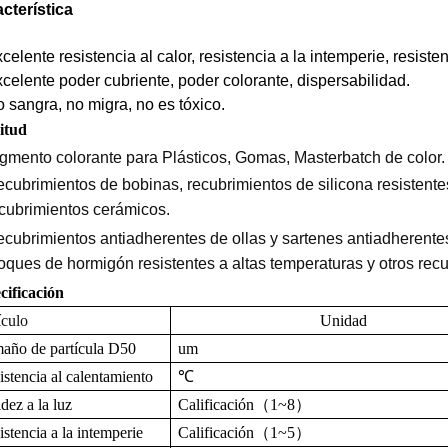
cterística
celente resistencia al calor, resistencia a la intemperie, resisten
celente poder cubriente, poder colorante, dispersabilidad.
 sangra, no migra, no es tóxico.
citud
gmento colorante para Plásticos, Gomas, Masterbatch de color.
cubrimientos de bobinas, recubrimientos de silicona resistentes
cubrimientos cerámicos.
cubrimientos antiadherentes de ollas y sartenes antiadherentes,
oques de hormigón resistentes a altas temperaturas y otros rec
cificación
ículo
Unidad
año de partícula D50
um
istencia al calentamiento
℃
dez a la luz
Calificación
（
1~8
）
istencia a la intemperie
Calificación
（
1~5
）