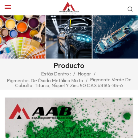
Producto
Estás Dentro :
/
Hogar
/
Pigmento Verde De
Pigmentos De Óxido Metálico Mixto
/
Cobalto, Titanio, Níquel Y Zinc 50 CAS 68186-85-6