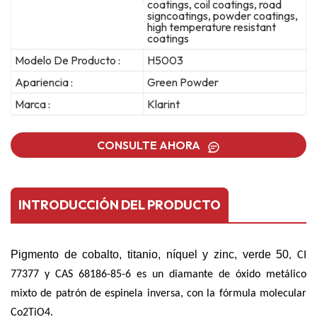
coatings, coil coatings, road
signcoatings, powder coatings,
high temperature resistant
coatings
Modelo De Producto :
H5003
Apariencia :
Green Powder
Marca :
Klarint
CONSULTE AHORA
INTRODUCCIÓN DEL PRODUCTO
Pigmento de cobalto, titanio, níquel y zinc, verde 50
, CI
77377 y CAS 68186-85-6 es un diamante de óxido metálico
mixto de patrón de espinela inversa, con la fórmula molecular
Co2TiO4.