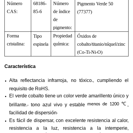
Número
68186-
Número
Pigmento Verde 50
CAS:
85-6
de índice
(77377)
de
pigmento:
Forma
Propiedad
Tipo
Óxidos de
cristalina:
química
:
espinela
cobalto/titanio/níquel/zinc
(Co-Ti-Ni-O)
Característica
Alta reflectancia infrarroja, no tóxico.
cumpliendo el
,
requisito de RoHS.
El verde cobalto tiene un color verde amarillento único y
℃
,
menos de 1200
brillante.
tono azul vivo y estable
,
.
facilidad de dispersión
Es fácil de dispersar, con excelente resistencia al calor,
resistencia a la luz, resistencia a la intemperie,