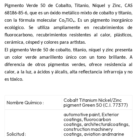
Pigmento Verde 50 de Cobalto, Titanio, Níquel y Zinc, CAS
68186-85-6, que es un óxido metálico mixto de cobalto y titanio,
con la fórmula molecular Co₂TiO₄. Es un pigmento inorgánico
ecológico. Se utiliza ampliamente en recubrimientos de
fluorocarbono, recubrimientos resistentes al calor, plásticos,
cerámica, césped y colores para artistas.
El pigmento Verde 50 de cobalto, titanio, níquel y zinc presenta
un color verde amarillento único con un tono brillante. A
diferencia de otros pigmentos verdes, ofrece resistencia al
calor, a la luz, a ácidos y álcalis, alta reflectancia infrarroja y no
es tóxico.
Cobalt Titanium Nickel/Zinc
Nombre Químico :
pigment Green 50 (C.I. 77377)
automotive paint, Exterior
coatings, fluorocarbon
coatings, architecturalcoatings,
construction machinery
Solicitud :
coatings, aviation andmarine