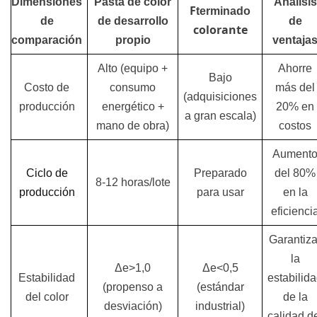
Dimensiones
Pasta de color
Análisis
F
terminado
de
de desarrollo
de
colorante
comparación
propio
ventaja
Alto (equipo +
Ahorre
Bajo
Costo de
consumo
más del
(adquisiciones
producción
energético +
20% en
a gran escala)
mano de obra)
costos
Aument
Ciclo de
Preparado
del 80%
8-12 horas/lote
producción
para usar
en la
eficienci
Garantiza
la
Δe>1,0
Δe<0,5
Estabilidad
estabilid
(propenso a
(estándar
del color
de la
desviación)
industrial)
calidad d