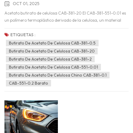
OCT 01, 2025
Acetato butirato de celulosa CAB-381-20 El CAB-381-551-0.01 es
un polímero termoplástico derivado de la celulosa, un material
vegetal natural. Combina grupos funcionales acetato y butirato,
lo que le confiere excelente claridad, tenacidad, flexibilidad y
ETIQUETAS :
resistencia al amarilleo y a la luz ultravioleta.El acetato butirato
Butirato De Acetato De Celulosa CAB-381-0.5
de celulosa CAB-381-20 y CAB-381-551-0.01 es un material
Butirato De Acetato De Celulosa CAB-381-20
versátil ampliamente utilizado en recubrimientos, tintas y
Butirato De Acetato De Celulosa CAB-381-2
plásticos. Ofrece buena durabilidad, adhesión y brillo, y puede
Butirato De Acetato De Celulosa CAB-551-0.01
procesarse mediante moldeo por inyección y extrusión.Las
Butirato De Acetato De Celulosa Chino CAB-381-0.1
propiedades exactas del acetato butirato de celulosa CAB-381-20
CAB-551-0.2 Barato
y CAB-381-551-0.01 pueden ajustarse variando la proporción de
grupos acetato y butirato. Esto permite un rendimiento
personalizado en aplicaciones que abarcan desde pinturas para
automóviles y acabados de madera hasta ingredientes
cosméticos y envases.Características del acetato butirato de
celulosa CAB-381-20 y CAB-381-551-0.01:Transparencia y brillo.
Es transparente y brillante, ideal para aplicaciones que requieren