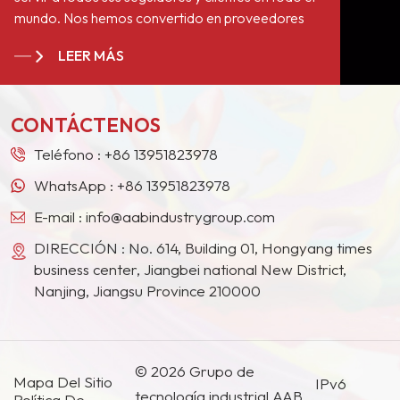
mundo. Nos hemos convertido en proveedores
estables a largo plazo de numerosos gigantes de
LEER MÁS
la pintura en Europa, América del Norte, Oriente
Medio, el Sudeste Asiático, Japón, Corea del Sur y
otros países y regiones.
CONTÁCTENOS
Teléfono :
+86 13951823978
WhatsApp :
+86 13951823978
E-mail :
info@aabindustrygroup.com
DIRECCIÓN : No. 614, Building 01, Hongyang times
business center, Jiangbei national New District,
Nanjing, Jiangsu Province 210000
© 2026 Grupo de
Mapa Del Sitio
IPv6
tecnología industrial AAB
Política De