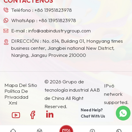
CONTÁCTENOS
Teléfono :
+86 13951823978
WhatsApp :
+86 13951823978
E-mail :
info@aabindustrygroup.com
DIRECCIÓN : No. 614, Building 01, Hongyang times
business center, Jiangbei national New District,
Nanjing, Jiangsu Province 210000
© 2026 Grupo de
Mapa Del Sitio
IPv6
tecnología industrial AAB
Política De
network
Privacidad
de China All Right
supported.
Xml
Reserved.
Need Help?
Chat With Us