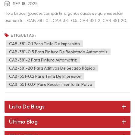
SEP 18, 2025
Hola Bruce, ¿puedes compartir algunos casos de quienes están
usando tu... CAB-381-0.1, CAB-381-0.5, CAB-381-2, CAB-381-20,
CAB-551-0.01, CAB-551-0.2, como PPG, Alxata, Basf, KCC,
Sherwin Williams, Nippon, DIC, Siegwerk, Flint Group, etc.?" Eso es
ETIQUETAS :
lo que muchos visitantes preguntaron en la feria de
CAB-381-0.1 Para Tinta De Impresión
recubrimientos de Asia y el Pacífico 2025 en Tailandia.Como
CAB-381-0.5 Para Pintura De Repintado Automotriz
sabemos que Eastman ha dominado el mercado de resinas CAB
CAB-381-2 Para Pintura Automotriz
durante mucho tiempo, no existían otros fabricantes similares
CAB-381-20 Para Aditivos De Secado Rápido
hasta que nuestra fábrica de resinas CAB comenzó a producir los
CAB-551-0.2 Para Tinta De Impresión
modelos más populares en el mercado de pinturas industriales y
CAB-551-0.01 Para Recubrimiento En Polvo
tintas de impresión. El mercado se vio afectado por la escasez de
suministro, los largos plazos de entrega y los elevados costos de
adquisición. Por ello, los clientes de Asia-Pacífico buscan una
Lista De Blogs
respuesta rápida y nuevos canales de suministro fiables. En la
feria de recubrimientos, presentamos nuestros modelos más
Último Blog
vendidos, como CAB-381-2Nuestros clientes de pintura automotriz
en Tailandia utilizan los CAB-381-20 y CAB-551-0.2, que han sido