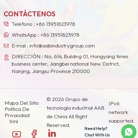
para obtener información sobre productos chinos de alto
otros países y regiones.
rendimiento y bajo coste.
CONTÁCTENOS
Teléfono :
+86 13951823978
WhatsApp :
+86 13951823978
E-mail :
info@aabindustrygroup.com
DIRECCIÓN : No. 614, Building 01, Hongyang times
business center, Jiangbei national New District,
Nanjing, Jiangsu Province 210000
© 2026 Grupo de
Mapa Del Sitio
IPv6
tecnología industrial AAB
Política De
network
Privacidad
de China All Right
supported.
Xml
Reserved.
Need Help?
Chat With Us