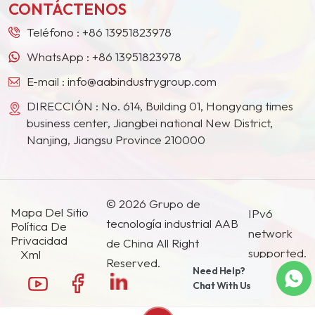
rendimiento y bajo coste.
CONTÁCTENOS
Teléfono :
+86 13951823978
WhatsApp :
+86 13951823978
E-mail :
info@aabindustrygroup.com
DIRECCIÓN : No. 614, Building 01, Hongyang times
business center, Jiangbei national New District,
Nanjing, Jiangsu Province 210000
© 2026 Grupo de
Mapa Del Sitio
IPv6
tecnología industrial AAB
Política De
network
Privacidad
de China All Right
supported.
Xml
Reserved.
Need Help?
Chat With Us