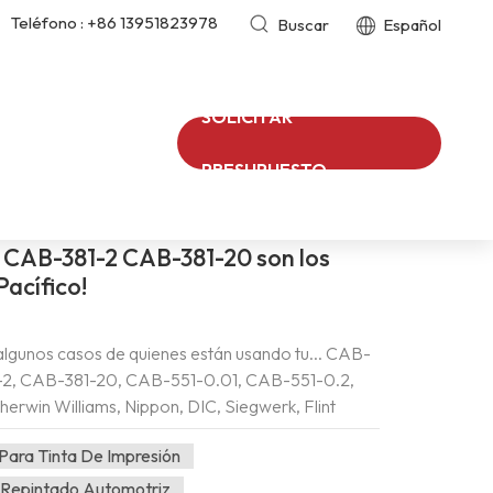
Teléfono :
+86 13951823978
Buscar
Español
SOLICITAR
CAB-381-2 Para Pintura Automotriz
/
Hogar
/
 :
PRESUPUESTO
 CAB-381-2 CAB-381-20 son los
acífico!
lgunos casos de quienes están usando tu... CAB-
-2, CAB-381-20, CAB-551-0.01, CAB-551-0.2,
erwin Williams, Nippon, DIC, Siegwerk, Flint
os visitantes preguntaron en la feria de
Para Tinta De Impresión
ífico 2025 en Tailandia.Como sabemos que
o de resinas CAB durante mucho tiempo, no
 Repintado Automotriz