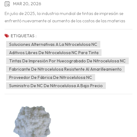
MAR 20, 2026
En julio de 2025, la industria mundial de tintas de impresión se
enfrentó nuevamente al aumento de los costos de las materias
primas. El 3 de julio de 2025, Sun Chemical anunció un aumento
de precios en toda su gama de productos que contienen
ETIQUETAS :
nitrocelulosa en Europa, Oriente Medio y África, debido a
Soluciones Alternativas A La Nitrocelulosa NC
"aumentos significativos en los costos de las materias primas". El
Aditivos Libres De Nitrocelulosa NC Para Tinta
28 de enero de 2026, Sun Chemical Packaging and Graphics
Tintas De Impresión Por Huecograbado De Nitrocelulosa NC
implementará un aumento de precios en toda su gama de
Fabricante De Nitrocelulosa Resistente Al Amarilleamiento
productos que contienen nitrocelulosa en Latinoamérica,
Proveedor De Fábrica De Nitrocelulosa NC
impulsado por aumentos sostenidos y significativos en los costos
Suministro De NC De Nitrocelulosa A Bajo Precio
de la nitrocelulosa. Los ajustes entrarán en vigor de inmediato o
según lo estipulado en los acuerdos con los clientes existentes, y el
nivel de aumento variará según el tipo de producto y el contenido
de nitrocelulosa (NC). (Fuente: Sitio web oficial de Sun
Chemical) Nitrocelulosa, También conocida como NC, es una
resina funcional clave en las tintas tradicionales a base de
solventes. Ofrece una excelente imprimibilidad, nivelación, secado