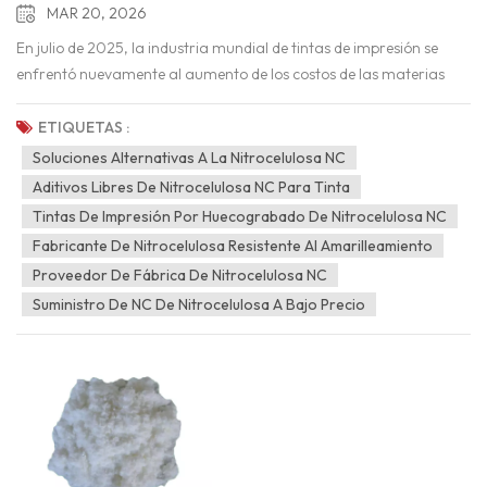
MAR 20, 2026
En julio de 2025, la industria mundial de tintas de impresión se
enfrentó nuevamente al aumento de los costos de las materias
primas. El 3 de julio de 2025, Sun Chemical anunció un aumento
de precios en toda su gama de productos que contienen
ETIQUETAS :
nitrocelulosa en Europa, Oriente Medio y África, debido a
Soluciones Alternativas A La Nitrocelulosa NC
"aumentos significativos en los costos de las materias primas". El
Aditivos Libres De Nitrocelulosa NC Para Tinta
28 de enero de 2026, Sun Chemical Packaging and Graphics
Tintas De Impresión Por Huecograbado De Nitrocelulosa NC
implementará un aumento de precios en toda su gama de
Fabricante De Nitrocelulosa Resistente Al Amarilleamiento
productos que contienen nitrocelulosa en Latinoamérica,
Proveedor De Fábrica De Nitrocelulosa NC
impulsado por aumentos sostenidos y significativos en los costos
Suministro De NC De Nitrocelulosa A Bajo Precio
de la nitrocelulosa. Los ajustes entrarán en vigor de inmediato o
según lo estipulado en los acuerdos con los clientes existentes, y el
nivel de aumento variará según el tipo de producto y el contenido
de nitrocelulosa (NC). (Fuente: Sitio web oficial de Sun
Chemical) Nitrocelulosa, También conocida como NC, es una
resina funcional clave en las tintas tradicionales a base de
solventes. Ofrece una excelente imprimibilidad, nivelación, secado