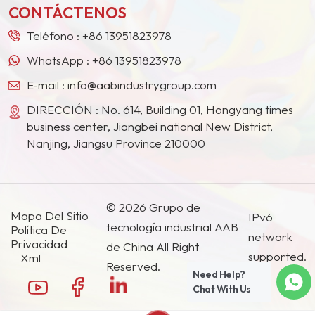
CONTÁCTENOS
Teléfono :
+86 13951823978
WhatsApp :
+86 13951823978
E-mail :
info@aabindustrygroup.com
DIRECCIÓN : No. 614, Building 01, Hongyang times
business center, Jiangbei national New District,
Nanjing, Jiangsu Province 210000
© 2026 Grupo de
Mapa Del Sitio
IPv6
tecnología industrial AAB
Política De
network
Privacidad
de China All Right
supported.
Xml
Reserved.
Need Help?
Chat With Us