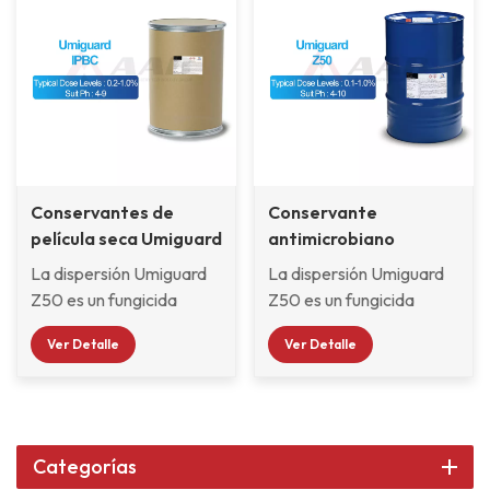
Conservantes de
Conservante
película seca Umiguard
antimicrobiano
IPBC
Umiguard Z50
La dispersión Umiguard
La dispersión Umiguard
Z50 es un fungicida
Z50 es un fungicida
eficaz y de amplio
eficaz y de amplio
Ver Detalle
Ver Detalle
espectro. que protege
espectro. que protege
eficazmente los
eficazmente los
productos contra
productos contra
infecciones y daños
infecciones y daños
causados ​​por moho,
causados ​​por moho,
Categorías
levaduras, algas y
levaduras, algas y