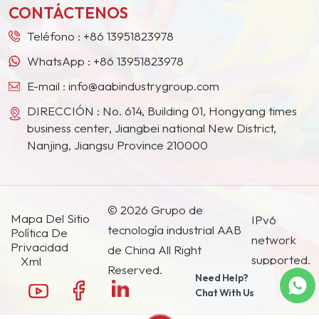
CONTÁCTENOS
Teléfono :
+86 13951823978
WhatsApp :
+86 13951823978
E-mail :
info@aabindustrygroup.com
DIRECCIÓN : No. 614, Building 01, Hongyang times
business center, Jiangbei national New District,
Nanjing, Jiangsu Province 210000
© 2026 Grupo de
Mapa Del Sitio
IPv6
tecnología industrial AAB
Política De
network
Privacidad
de China All Right
supported.
Xml
Reserved.
Need Help?
Chat With Us