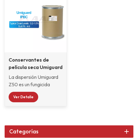
Conservantes de
película seca Umiguard
IPBC
La dispersión Umiguard
Z50 es un fungicida
eficaz y de amplio
Ver Detalle
espectro. que protege
eficazmente los
productos contra
infecciones y daños
causados ​​por moho,
Categorías
levaduras, algas y