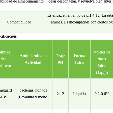
abilidad de almacenamiento
dejar descongelar.
y revuelva bien antes 
Es eficaz en el rango de pH 4-12. La estab
Compatibilidad
aminas. Es incompatible con ciertos ox
cificación:
ombre
Niveles de
Antimicrobiano
Traje
Forma
del
dosis
Actividad
PH
física
oducto
típicos
(
%
p/p)
iguard
bacterias, hongos
2-12
Líquido
0,2-0,6%
MBS
(Levadura y moho)