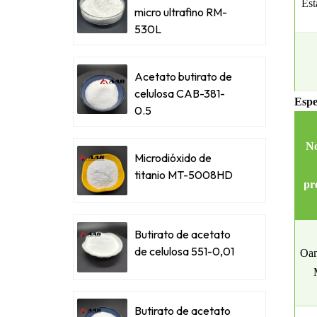
Est
micro ultrafino RM-
530L
Acetato butirato de
celulosa CAB-381-
Espe
0.5
N
Microdióxido de
titanio MT-5008HD
pr
Butirato de acetato
de celulosa 551-0,01
Oam
Butirato de acetato