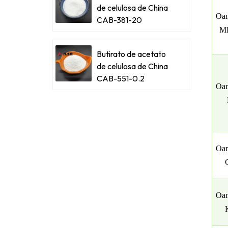
de celulosa de China
Oam
CAB-381-20
M
Butirato de acetato
de celulosa de China
CAB-551-0.2
Oam
Oam
Oam