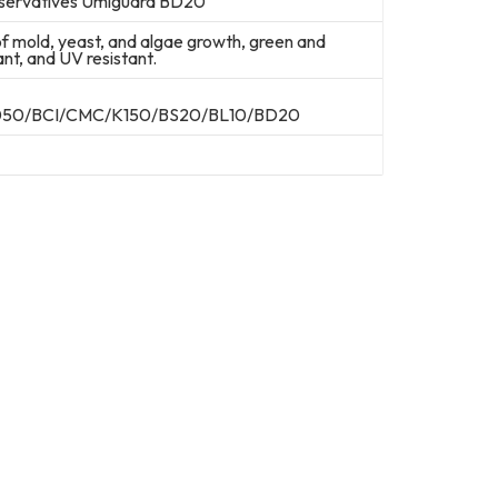
eservatives Umiguard BD20
n of mold, yeast, and algae growth, green and
ant, and UV resistant.
50/BCI/CMC/K150/BS20/BL10/BD20