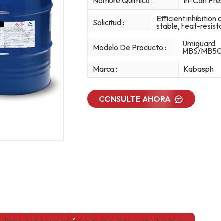
Nombre Químico :
In-Can Pr
Efficient inhibitio
Solicitud :
stable, heat-resist
Umiguard
Modelo De Producto :
MBS/MB50
Marca :
Kabasph
CONSULTE AHORA