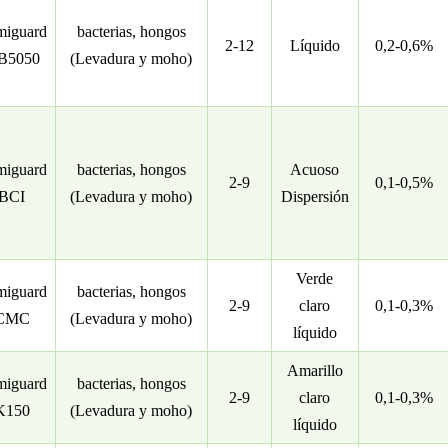
iguard
bacterias, hongos
2-12
Líquido
0,2-0,6%
B5050
(Levadura y moho)
iguard
bacterias, hongos
Acuoso
2-9
0,1-0,5%
BCI
(Levadura y moho)
Dispersión
Verde
iguard
bacterias, hongos
2-9
claro
0,1-0,3%
CMC
(Levadura y moho)
líquido
Amarillo
iguard
bacterias, hongos
2-9
claro
0,1-0,3%
K150
(Levadura y moho)
líquido