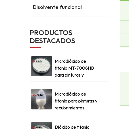
Disolvente funcional
PRODUCTOS
DESTACADOS
Microdióxido de
titanio MT-7008HB
para pinturas y
recubrimientos
metálicos
Microdióxido de
titanio para pinturas y
recubrimientos
metálicos
Dióxido de titanio