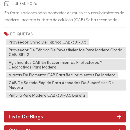
velocidad de secado hasta la dureza, todo lo que
JUL 03, 2026
necesita saber.
En formulaciones para acabados de muebles y recubrimientos de
madera, acetato butirato de celulosa (CAB) Se ha reconocido
desde hace tiempo como un aditivo de alto rendimiento. Favorece
una liberación más rápida del disolvente, reduce el tiempo de
ETIQUETAS :
secado, mejora la fluidez y la nivelación, y aumenta el brillo, la
Proveedor Chino De Fábrica CAB-381-0.5
resistencia al rayado y el aspecto general de la película. Sin
Proveedor De Fábrica De Revestimientos Para Madera Grado
embargo, para lograr estos beneficios es fundamental
CAB-381-2
seleccionar el grado de CAB adecuado para la formulación. Entre
Aglutinantes CAB En Recubrimientos Protectores Y
Decorativos Para Madera
las distintas clasificaciones CAB, ¿cuál es la más adecuada para
Virutas De Pigmento CAB Para Recubrimientos De Madera
recubrimientos de madera? En lugar de centrarse en aplicaciones
para la industria automotriz, esta guía ofrece una perspectiva
CAB De Secado Rápido Para Acabados De Superficies De
Madera
práctica sobre los requisitos de rendimiento de los acabados de
Pintura Para Madera CAB-381-0.5 Barata
madera y explica cómo elegir la clasificación CAB más apropiada
para sus necesidades específicas. I. Tres prioridades
fundamentales para CAB en recubrimientos de maderaEn las
Lista De Blogs
formulaciones de recubrimientos para madera, el CAB se suele
añadir para abordar tres desafíos clave:Secado lento—