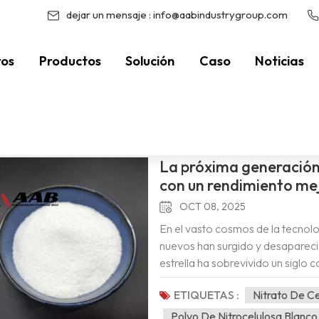
dejar un mensaje :
info@aabindustrygroup.com
ros
Productos
Solución
Caso
Noticias
0% Económica
/
Hog
Estás Dentro :
La próxima generación 
con un rendimiento me
OCT 08, 2025
En el vasto cosmos de la tecnol
nuevos han surgido y desapareci
estrella ha sobrevivido un siglo c
nitrato).Al hablar de innovación
ETIQUETAS :
Nitrato De 
resistido el paso del tiempo. Com
industriales modernos, la nitroc
Polvo De Nitrocelulosa Blanco