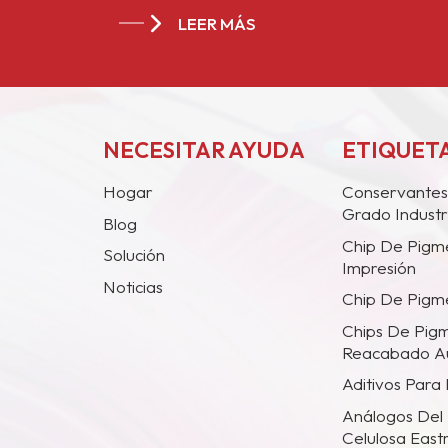
LEER MÁS
NECESITAR AYUDA
ETIQUETA
Hogar
Conservantes
Grado Industr
Blog
Chip De Pigm
Solución
Impresión
Noticias
Chip De Pigme
Chips De Pig
Reacabado A
Aditivos Para
Análogos Del 
Celulosa Eas