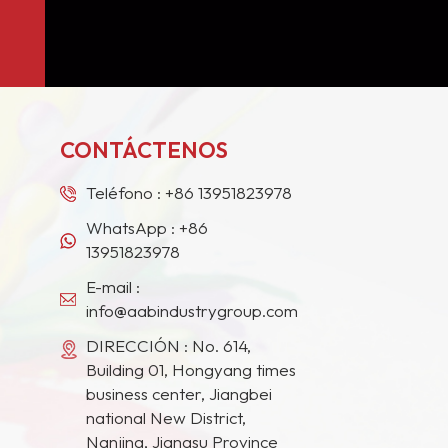
CONTÁCTENOS
Teléfono :
+86 13951823978
WhatsApp :
+86
13951823978
E-mail :
info@aabindustrygroup.com
DIRECCIÓN : No. 614,
Building 01, Hongyang times
business center, Jiangbei
national New District,
Nanjing, Jiangsu Province