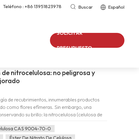
Teléfono :
+86 13951823978
Buscar
Español
SOLICITAR
Solución De Nitrocelulosa Al 40% Económica
ar
/
PRESUPUESTO
de nitrocelulosa: no peligrosa y
jorado
ogía de recubrimientos, innumerables productos
do como flores efímeras. Sin embargo, una
onservando su brillo: la nitrocelulosa (celulosa de
, a menudo se pasan por alto los clásicos que han
Celulosa CAS 9004-70-0
o uno de los pilares de los recubrimientos
elulosa no solo ha perdurado, sino que también ha
Éster De Nitrato De Celulosa