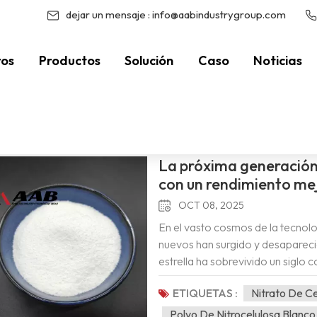
dejar un mensaje :
info@aabindustrygroup.com
ros
Productos
Solución
Caso
Noticias
Estás
La próxima generación 
con un rendimiento me
OCT 08, 2025
En el vasto cosmos de la tecnol
nuevos han surgido y desapareci
estrella ha sobrevivido un siglo c
nitrato).Al hablar de innovación
ETIQUETAS :
Nitrato De 
resistido el paso del tiempo. Com
industriales modernos, la nitroc
Polvo De Nitrocelulosa Blanco