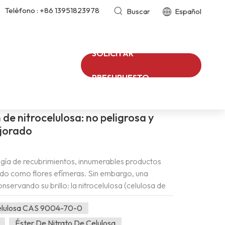
Teléfono :
+86 13951823978
Buscar
Español
SOLICITAR
Éster De Nitrato De Celulosa
/
Hogar
/
 Dentro :
PRESUPUESTO
de nitrocelulosa: no peligrosa y
jorado
ogía de recubrimientos, innumerables productos
do como flores efímeras. Sin embargo, una
onservando su brillo: la nitrocelulosa (celulosa de
, a menudo se pasan por alto los clásicos que han
Celulosa CAS 9004-70-0
o uno de los pilares de los recubrimientos
elulosa no solo ha perdurado, sino que también ha
Éster De Nitrato De Celulosa