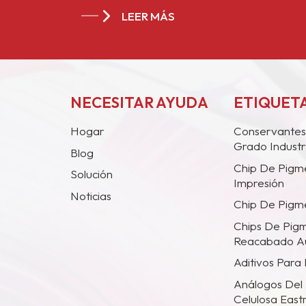
LEER MÁS
NECESITAR AYUDA
ETIQUETA
Hogar
Conservantes
Grado Industr
Blog
Chip De Pigm
Solución
Impresión
Noticias
Chip De Pigme
Chips De Pig
Reacabado A
Aditivos Para
Análogos Del 
Celulosa Eas