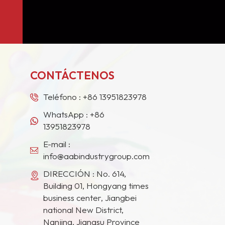
CONTÁCTENOS
Teléfono :
+86 13951823978
WhatsApp :
+86
13951823978
E-mail :
info@aabindustrygroup.com
DIRECCIÓN : No. 614,
Building 01, Hongyang times
business center, Jiangbei
national New District,
Nanjing, Jiangsu Province