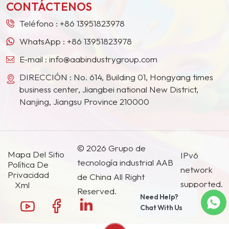
CONTÁCTENOS
Teléfono :
+86 13951823978
WhatsApp :
+86 13951823978
E-mail :
info@aabindustrygroup.com
DIRECCIÓN : No. 614, Building 01, Hongyang times
business center, Jiangbei national New District,
Nanjing, Jiangsu Province 210000
© 2026 Grupo de
Mapa Del Sitio
IPv6
tecnología industrial AAB
Política De
network
Privacidad
de China All Right
supported.
Xml
Reserved.
Need Help?
Chat With Us