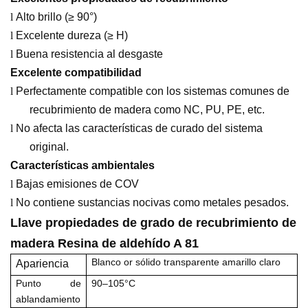
l
Alto brillo (≥ 90°)
l
Excelente dureza (≥ H)
l
Buena resistencia al desgaste
Excelente compatibilidad
l
Perfectamente compatible con los sistemas comunes de
recubrimiento de madera como NC, PU, ​​PE, etc.
l
No afecta las características de curado del sistema
original.
Características ambientales
l
Bajas emisiones de COV
l
No contiene sustancias nocivas como metales pesados.
Llave
propiedades
de grado de recubrimiento de
madera
Resina de aldehído A 81
Blanco
or
sólido transparente amarillo claro
Apariencia
Punto de
90
–10
5
°C
ablandamiento